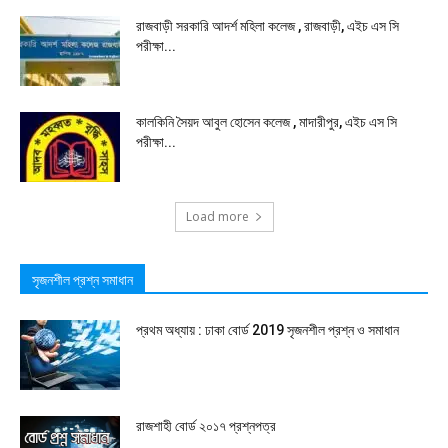
রাজবাড়ী সরকারি আদর্শ মহিলা কলেজ , রাজবাড়ী, এইচ এস সি
পরীক্ষা...
কালকিনি সৈয়দ আবুল হোসেন কলেজ , মাদারীপুর, এইচ এস সি
পরীক্ষা...
Load more
সৃজনশীল প্রশ্ন সমাধান
প্রথম অধ্যায় : ঢাকা বোর্ড 2019 সৃজনশীল প্রশ্ন ও সমাধান
রাজশাহী বোর্ড ২০১৭ প্রশ্নপত্র