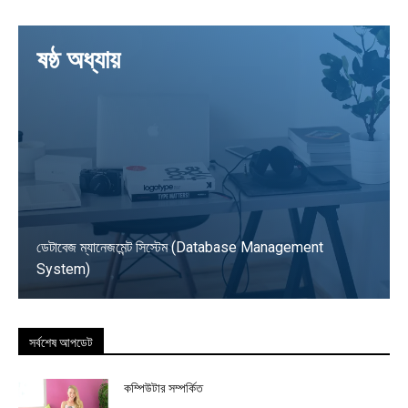
LEARN
ষষ্ঠ অধ্যায়
MORE
ডেটাবেজ ম্যানেজমেন্ট সিস্টেম (Database Management
System)
LEARN MORE
সর্বশেষ আপডেট
কম্পিউটার সম্পর্কিত