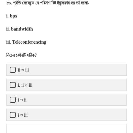
১৬. প্রতি সেকেন্ডে যে পরিমাণ বিট ট্রান্সফার হয় তা হলো-
i. bps
ii. bandwidth
iii. Teleconferencing
নিচের কোনটি সঠিক?
ii ও iii
i, ii ও iii
i ও ii
i ও iii