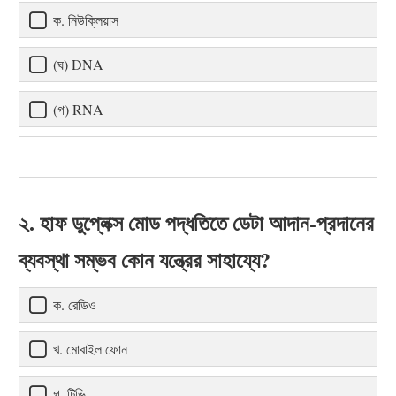
ক. নিউক্লিয়াস
(ঘ) DNA
(গ) RNA
২. হাফ ডুপ্লেক্স মোড পদ্ধতিতে ডেটা আদান-প্রদানের
ব্যবস্থা সম্ভব কোন যন্ত্রের সাহায্যে?
ক. রেডিও
খ. মোবাইল ফোন
গ. টিভি