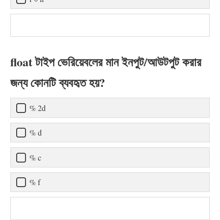
float টাইপ ভেরিয়েবলের মান ইনপুট/আউটপুট করার
জন্য কোনটি ব্যবহৃত হয়?
% 2d
% d
% c
% f