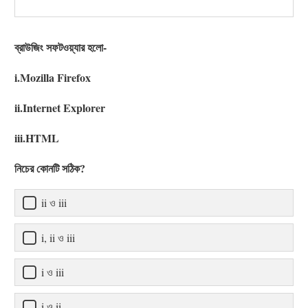
ব্রাউজিং সফটওয়্যার হলো-
i.Mozilla Firefox
ii.Internet Explorer
iii.HTML
নিচের কোনটি সঠিক?
ii ও iii
i, ii ও iii
i ও iii
i ও ii