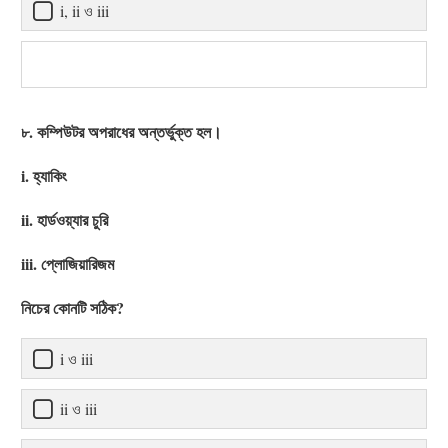
i, ii ও iii
৮. কম্পিউটর অপরাধের অন্তর্ভুক্ত হল।
i. হ্যাকিং
ii. হার্ডওয়্যার চুরি
iii. প্লোজিয়ারিজম
নিচের কোনটি সঠিক?
i ও iii
ii ও iii