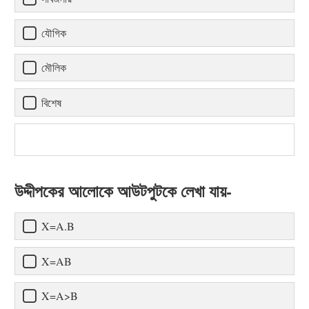
যৌগিক
মৌলিক
বিশেষ
উদ্দীপকের আলোকে আউটপুটকে লেখা যায়-
X=A.B
X=AB
X=A>B