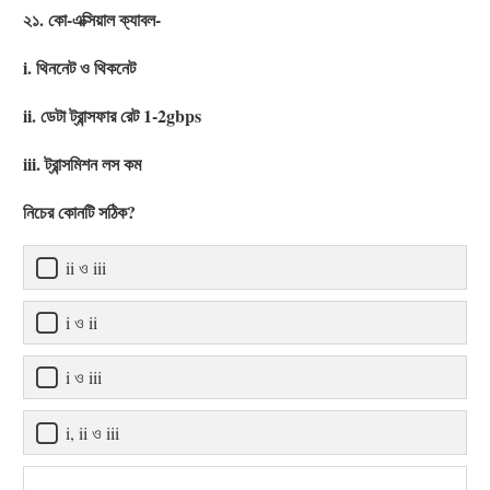
২১. কো-এক্সিয়াল ক্যাবল-
i. থিননেট ও থিকনেট
ii. ডেটা ট্রান্সফার রেট 1-2gbps
iii. ট্রান্সমিশন লস কম
নিচের কোনটি সঠিক?
ii ও iii
i ও ii
i ও iii
i, ii ও iii