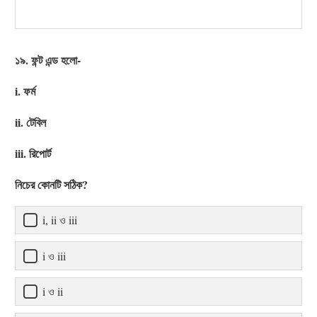
১৯. ফন্ট এন্ড হলো-
i. ফর্ম
ii. টেবিল
iii. রিপোর্ট
নিচের কোনটি সঠিক?
i, ii ও iii
i ও iii
i ও ii