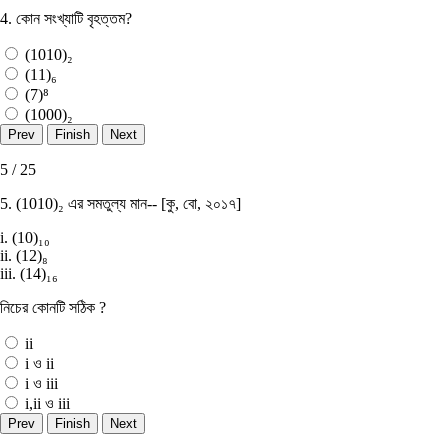
4. কোন সংখ্যাটি বৃহত্তম?
(1010)₂
(11)₆
(7)⁸
(1000)₂
5 / 25
5. (1010)₂ এর সমতুল্য মান-- [কু, বাে, ২০১৭]
i. (10)₁₀
ii. (12)₈
iii. (14)₁₆
নিচের কোনটি সঠিক ?
ii
i ও ii
i ও iii
i,ii ও iii