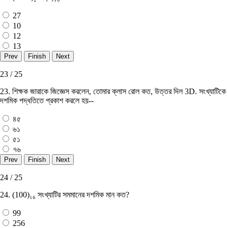
27
10
12
13
23 / 25
23. শিক্ষক জারাকে জিজ্ঞেস করলেন, তােমার ক্লাস রােল কত, উত্তর দিল 3D. সংখ্যাটিকে
দশমিক পদ্ধতিতে প্রকাশ করলে হয়--
৪৫
৬১
৫১
৭৬
24 / 25
24. (100)₁₆ সংখ্যাটির সমমানের দশমিক মান কত?
99
256