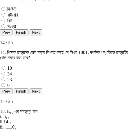
ডিজিট
বাইনারি
বিট
সংখ্যা
14 / 25
14. শিক্ষক ছাত্রকে রােল নম্বর লিখতে বলায় সে লিখল 1001; দশমিক পদ্ধতিতে ছাত্রটির
রােল নম্বর কত হবে?
18
34
23
9
15 / 25
15. E₁₆ এর সমতুল্য মান--
i. 5₁₀
ii.14₁₀
iii. 1110₂