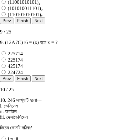
(11001010101)₂
(101010011101)₂
(110101010101)₂
9 / 25
9. (12A7C)16 = (x) হলে x = ?
225714
225174
425174
224724
10 / 25
10. 246 সংখ্যাটি হলো---
i. ডেসিমেল
ii. অকটাল
iii. হেক্সাডেসিমেল
নিচের কোনটি সঠিক?
i ও iii