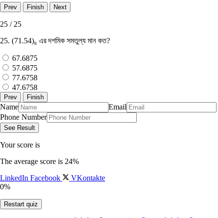
25 / 25
25. (71.54)₈ এর দশমিক সমতুল্য মান কত?
67.6875
57.6875
77.6758
47.6758
Name
Email
Phone Number
Your score is
The average score is 24%
LinkedIn
Facebook
VKontakte
0%
Restart quiz