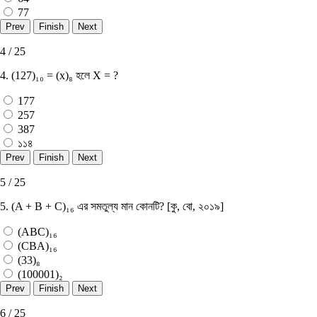
77
4 / 25
4. (127)₁₀ = (x)₈ হলে X = ?
177
257
387
১১৪
5 / 25
5. (A + B + C)₁₆ এর সমতুল্য মান কোনটি? [কু, বাে, ২০১৯]
(ABC)₁₆
(CBA)₁₆
(33)₈
(100001)₂
6 / 25