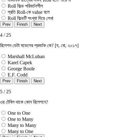
Roll ফিল্ড পরিবর্তনশীল
প্রতি Roll-কে value বলে
Roll ফিল্ডটি সংখ্যা দিয়ে লেখা
4 / 25
রিলেশন ডেটা মডেলের প্রবর্তক কে? [য, বাে, ২০১৭]
Marshall McLuhan
Karel Capek
George Boole
E.F. Codd
5 / 25
৩য় টেবিল থাকে কোন রিলেশনে?
One to One
One to Many
Many to Many
Many to One