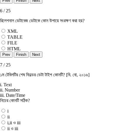
6 / 25
রিলেশনাল ডেটাবেজ ডেটাকে কোন উপায়ে সংরক্ষণ করা হয়?
XML
TABLE
FILE
HTML
7 / 25
১ম টেবিলটির শেষ ফিল্ডের ডেটা টাইপ কোনটি? [বি. বাে, ২০১৬]
i. Text
ii. Number
iii. Date/Time
নিচের কোনটি সঠিক?
i
ii
i,ii ও iii
ii ও iii