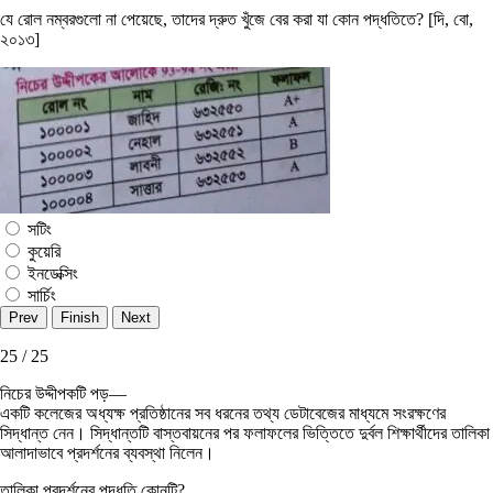
যে রােল নম্বরগুলাে না পেয়েছে, তাদের দ্রুত খুঁজে বের করা যা কোন পদ্ধতিতে? [দি, বাে,
২০১৩]
সটিং
কুয়েরি
ইনডেক্সিং
সার্চিং
25 / 25
নিচের উদ্দীপকটি পড়—
একটি কলেজের অধ্যক্ষ প্রতিষ্ঠানের সব ধরনের তথ্য ডেটাবেজের মাধ্যমে সংরক্ষণের
সিদ্ধান্ত নেন। সিদ্ধান্তটি বাস্তবায়নের পর ফলাফলের ভিত্তিতে দুর্বল শিক্ষার্থীদের তালিকা
আলাদাভাবে প্রদর্শনের ব্যবস্থা নিলেন।
তালিকা প্রদর্শনের পদ্ধতি কোনটি?