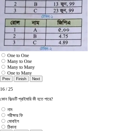
One to One
Many to One
Many to Many
One to Many
16 / 25
কোন ফিল্ডটি প্রাইমারি কী হতে পারে?
নাম
পরীক্ষার ফি
মোবাইল
ঠিকানা