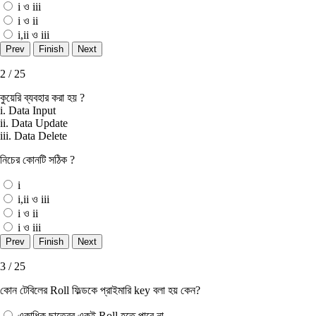
i ও iii
i ও ii
i,ii ও iii
2 / 25
কুয়েরি ব্যবহার করা হয় ?
i. Data Input
ii. Data Update
iii. Data Delete
নিচের কোনটি সঠিক ?
i
i,ii ও iii
i ও ii
i ও iii
3 / 25
কোন টেবিলের Roll ফিল্ডকে প্রাইমারি key বলা হয় কেন?
একাধিক ছাত্রের একই Roll হতে পারে না