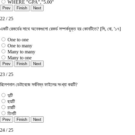
WHERE "GPA","5.00"
22 / 25
একটি রেকর্ডের সাথে অনেকগুলাে রেকর্ড সম্পর্কযুক্ত হয় কোনটিতে? [সি, বাে, '১৭]
One to one
One to many
Many to many
Many to one
23 / 25
রিলেশনাল ডেটাবেজে সর্বনিম্ন ফাইলের সংখ্যা কয়টি?
দুটি
ছয়টি
চারটি
তিনটি
24 / 25