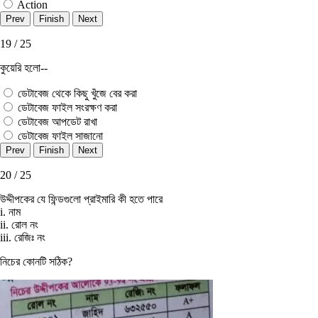
Action
19 / 25
কুয়েরি হলো--
ডেটাবেজ থেকে কিছু খুঁজে বের করা
ডেটাবেজ ফাইল সংরক্ষণ করা
ডেটাবেজ আপডেট রাখা
ডেটাবেজ ফাইল সাজানাে
20 / 25
উদ্দীপকের যে ফিন্ডগুলাে প্রাইমারি কী হতে পারে
i. নাম
ii. রােল নং
iii. রেজিঃ নং
নিচের কোনটি সঠিক?