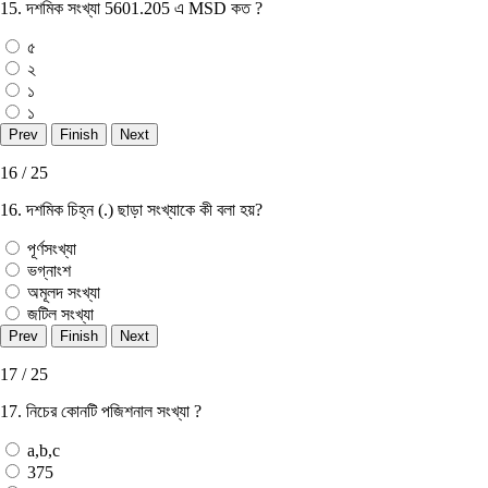
15. দশমিক সংখ্যা 5601.205 এ MSD কত ?
৫
২
১
১
16 / 25
16. দশমিক চিহ্ন (.) ছাড়া সংখ্যাকে কী বলা হয়?
পূর্ণসংখ্যা
ভগ্নাংশ
অমূলদ সংখ্যা
জটিল সংখ্যা
17 / 25
17. নিচের কোনটি পজিশনাল সংখ্যা ?
a,b,c
375