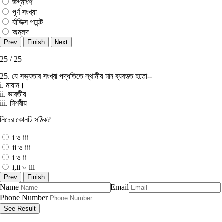
ভগ্নাংশ
পূর্ণ সংখ্যা
র্যাডিক্স পয়েন্ট
অমূলদ
25 / 25
25. যে সভ্যতার সংখ্যা পদ্ধতিতে স্থানীয় মান ব্যবহৃত হতাে--
i. মায়ান।
ii. ভারতীয়
iii. মিশরীয়
নিচের কোনটি সঠিক?
i ও iii
ii ও iii
i ও ii
i,ii ও iii
Name
Email
Phone Number