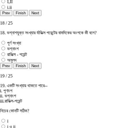
I,II
i.ii
18 / 25
18. ভগ্নাশযুক্ত সংখ্যার র্যাডিক্স পয়েন্টের বামদিকের অংশকে কী বলে?
পূর্ণ সংখ্যা
ভগ্নাংশ
রাডিক্স - পয়েন্ট
অমূলদ
19 / 25
19. একটি সংখ্যায় থাকতে পারে--
i. পূণাংশ
ii. ভগ্নাংশ
iii.রাডিক্স-পয়েন্ট
নিচের কোনটি সঠিক?
i
i ও ii