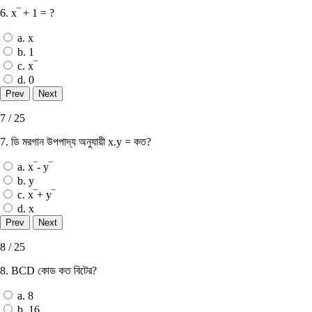
6. x‾ + 1 = ?
a. x
b. 1
c. x‾
d. 0
7 / 25
7. ডি মরগান উপপাদ্য অনুযায়ী x.y = কত?
a. x‾- y‾
b. y
c. x‾+ y‾
d. x
8 / 25
8. BCD কোড কত বিটের?
a. 8
b. 16