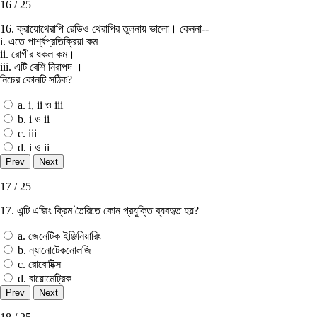
16 / 25
16. ক্রায়ােথেরাপি রেডিও থেরাপির তুলনায় ভালাে। কেননা--
i. এতে পার্শ্বপ্রতিক্রিয়া কম
ii. রােগীর ধকল কম।
iii. এটি বেশি নিরাপদ ।
নিচের কোনটি সঠিক?
a. i, ii ও iii
b. i ও ii
c. iii
d. i ও ii
17 / 25
17. এন্টি এজিং ক্রিম তৈরিতে কোন প্রযুক্তি ব্যবহৃত হয়?
a. জেনেটিক ইঞ্জিনিয়ারিং
b. ন্যানােটেকনােলজি
c. রোবোটিক্স
d. বায়োমেট্রিক