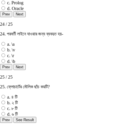
c. Prolog
d. Oracle
24 / 25
24. পরবর্তী লাইনে যাওয়ার জন্য ব্যবহৃত হয়-
a. \a
b. \v
c. \r
d. \b
25 / 25
25. ফ্লোচার্টের মৌলিক ছাঁচ কয়টি?
a. ৪ টি
b. ২ টি
c. ৮ টি
d. ৬ টি