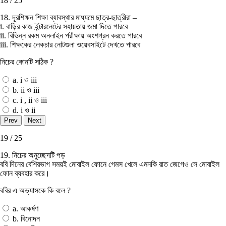
18 / 25
18. দূরশিক্ষন শিক্ষা ব্যাবস্থার মাধ্যমে ছাত্র-ছাত্রীরা –
i. বাড়ির কাজ ইন্টারনেটের সহায়তায় জমা দিতে পারবে
ii. বিভিন্ন রকম অনলাইন পরীক্ষায় অংশগ্রন করতে পারবে
iii. শিক্ষকের লেকচার নোটগুলা ওয়েবসাইটে দেখতে পারবে
নিচের কোনটি সঠিক ?
a. i ও iii
b. ii ও iii
c. i , ii ও iii
d. i ও ii
19 / 25
19. নিচের অনুচ্ছেদটি পড়
ববি দিনের বেশিরভাগ সময়ই মােবাইল ফোনে গেমস খেলে এমনকি রাত জেগেও সে মােবাইল
ফোন ব্যবহার করে।
ববির এ অভ্যাসকে কি বলে ?
a. আকর্ষণ
b. বিনোদন