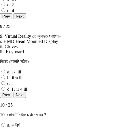
c. 2
d. 4
9 / 25
9. Virtual Reality তে ব্যবহৃত সরঞ্জাম--
i. HMD:Head Mounted Display
ii. Gloves
iii. Keyboard
নিচের কোনটি সঠিক?
a. i ও iii
b. ii ও iii
c. i
d. i , ii ও iii
10 / 25
10. কোনটি নিউজ চ্যানেল নয় ?
a. রয়টার্স