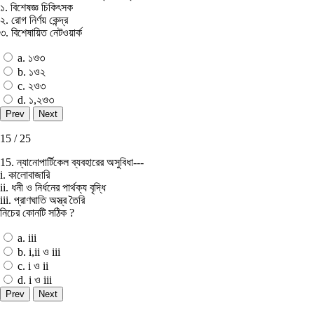
১. বিশেষজ্ঞ চিকিৎসক
২. রোগ নির্ণয় কেন্দ্র
৩. বিশেষায়িত নেটওয়ার্ক
a. ১ও৩
b. ১ও২
c. ২ও৩
d. ১,২ও৩
15 / 25
15. ন্যানােপার্টিকেল ব্যবহারের অসুবিধা---
i. কালােবাজারি
ii. ধনী ও নির্ধনের পার্থক্য বৃদ্ধি
iii. প্রাণঘাতি অস্ত্র তৈরি
নিচের কোনটি সঠিক ?
a. iii
b. i,ii ও iii
c. i ও ii
d. i ও iii