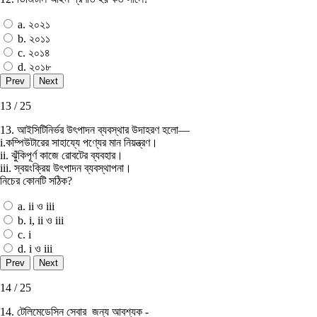
a. ২০২১
b. ২০১১
c. ২০১৪
d. ২০১৮
13 / 25
13. আইসিটিনির্ভর উৎপাদন ব্যবস্থার উদাহরণ হলাে—
i.কম্পিউটারের সাহায্যে পণ্যের মান নিয়ন্ত্রণ।
ii. ঝুঁকিপূর্ণ কাজে রােবটের ব্যবহার।
iii. স্বয়ংক্রিয় উৎপাদন ব্যবস্থাপনা।
নিচের কোনটি সঠিক?
a. ii ও iii
b. i, ii ও iii
c. i
d. i ও iii
14 / 25
14. টেলিমেডেসিন সেবার জন্য আবশ্যক -