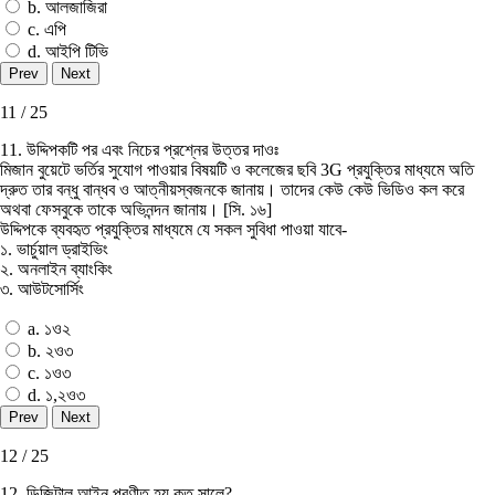
b. আলজাজিরা
c. এপি
d. আইপি টিভি
11 / 25
11. উদ্দিপকটি পর এবং নিচের প্রশ্নের উত্তর দাওঃ
মিজান বুয়েটে ভর্তির সুযোগ পাওয়ার বিষয়টি ও কলেজের ছবি 3G প্রযুক্তির মাধ্যমে অতি
দ্রুত তার বন্ধু বান্ধব ও আত্নীয়স্বজনকে জানায়। তাদের কেউ কেউ ভিডিও কল করে
অথবা ফেসবুকে তাকে অভিনন্দন জানায়। [সি. ১৬]
উদ্দিপকে ব্যবহৃত প্রযুক্তির মাধ্যমে যে সকল সুবিধা পাওয়া যাবে-
১. ভার্চুয়াল ড্রাইভিং
২. অনলাইন ব্যাংকিং
৩. আউটসোর্সিং
a. ১ও২
b. ২ও৩
c. ১ও৩
d. ১,২ও৩
12 / 25
12. ডিজিটাল আইন প্রণীত হয় কত সালে?