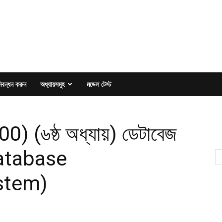
িবন্ধন করুন
অধ্যায়সমূহ
মডেল টেস্ট
0) (৬ষ্ঠ অধ্যায়) ডেটাবেজ
 (Database
stem)