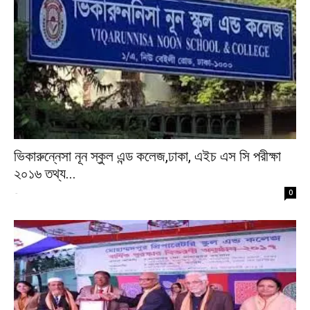
ভিকারুন্নেসা নূন স্কুল এন্ড কলেজ,ঢাকা, এইচ এস সি পরীক্ষা
২০১৬ তথ্য...
-
0