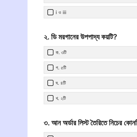
i ও iii
২. ডি মরগানের উপপাদ্য কয়টি?
ক. ৩টি
গ. ৫টি
ঘ. ৪টি
খ. ২টি
৩. আন অর্ডার লিস্ট তৈরিতে নিচের কোনট