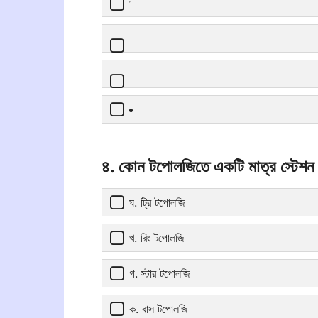
৪. কোন টপোলজিতে একটি মাত্র স্টেশন
ঘ. ট্রি টপোলজি
খ. রিং টপোলজি
গ. স্টার টপোলজি
ক. বাস টপোলজি