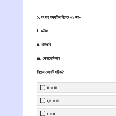
১. সংখ্যা পদ্ধতির বিচারে ২১ হল-
i. অক্টাল
ii. বাইনারি
iii. হেক্সাডেসিমাল
নিচের কোনটি সঠিক?
ii ও iii
i,ii ও iii
i ও ii