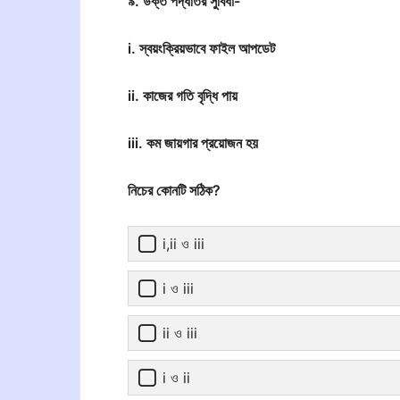
৯. উক্ত পদ্ধতির সুবিধা-
i. স্বয়ংক্রিয়ভাবে ফাইল আপডেট
ii. কাজের গতি বৃদ্ধি পায়
iii. কম জায়গার প্রয়োজন হয়
নিচের কোনটি সঠিক?
i,ii ও iii
i ও iii
ii ও iii
i ও ii