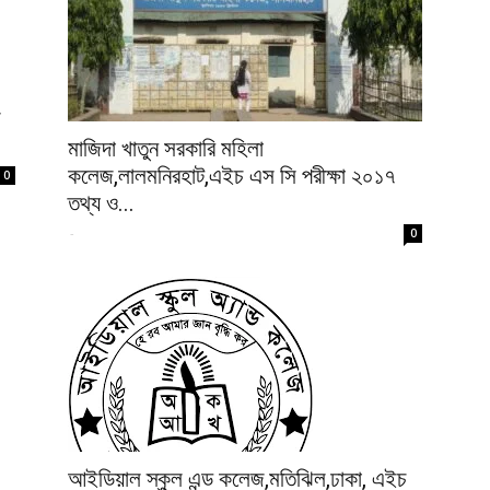
ি
মাজিদা খাতুন সরকারি মহিলা
কলেজ,লালমনিরহাট,এইচ এস সি পরীক্ষা ২০১৭
0
তথ্য ও...
-
0
আইডিয়াল স্কুল এন্ড কলেজ,মতিঝিল,ঢাকা, এইচ