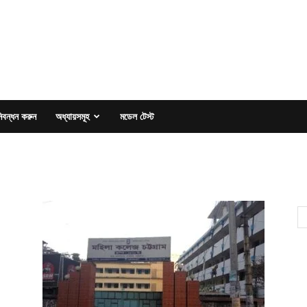
িবন্ধন করুন
অধ্যায়সমূহ
মডেল টেস্ট