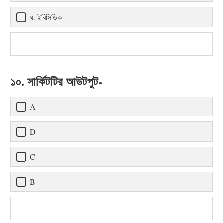
ঘ. ইবিসিডিক
১০. সার্কিটটির আউটপুট-
A
D
C
B