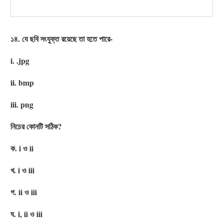
১৪. যে ছবি সংযুক্ত রয়েছে তা হতে পারে-
i. .jpg
ii. bmp
iii. png
নিচের কোনটি সঠিক?
ক. i ও ii
খ. i ও iii
গ. ii ও iii
ঘ. i, ii ও iii