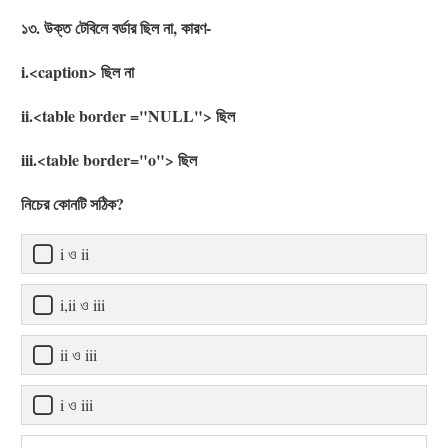
১৩. উক্ত টেবিলে বর্ডার ছিল না, কারণ-
i.<caption> ছিল না
ii.<table border ="NULL"> ছিল
iii.<table border="o"> ছিল
নিচের কোনটি সঠিক?
i ও ii
i,ii ও iii
ii ও iii
i ও iii