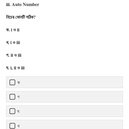
iii. Auto Number
নিচের কোনটি সঠিক?
ক. i ও ii
খ. i ও iii
গ. ii ও iii
ঘ. i, ii ও iii
ক
গ
ঘ
খ