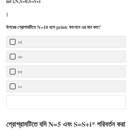
int i,N,S=0,S=S+i
}
উপরের প্রোগামটিতে N=10 হলে print( ফাংশনে এর মান কত?
২৫
২৮
৫৫
১০
প্রোগ্রামটিতে যদি N=5 এবং S=S+i* পরিবর্তন করা