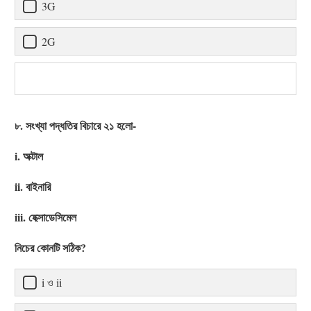
3G
2G
৮. সংখ্যা পদ্ধতির বিচারে ২১ হলো-
i. অক্টাল
ii. বাইনারি
iii. হেক্সাডেসিমেল
নিচের কোনটি সঠিক?
i ও ii