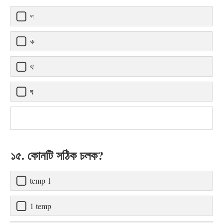
গ
ক
খ
ঘ
১৫. কোনটি সঠিক চলক?
temp 1
1 temp