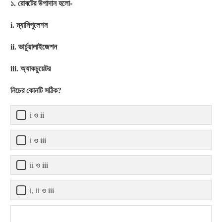
১. রোবটের উপাদান হলো-
i. ম্যানিপুলেশন
ii. ভার্চুয়ালাইজেশন
iii. অ্যাকচুয়েটর
নিচের কোনটি সঠিক?
i ও ii
i ও iii
ii ও iii
i, ii ও iii