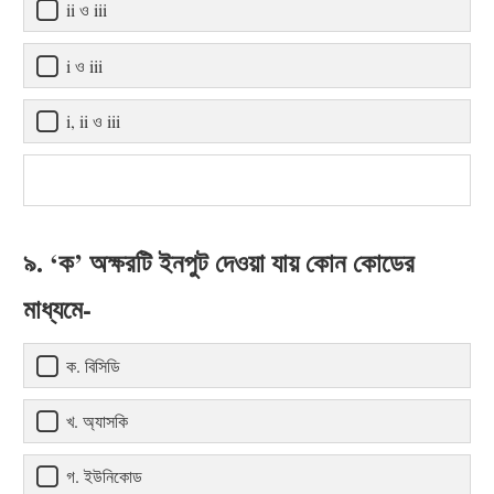
ii ও iii
i ও iii
i, ii ও iii
৯. ‘ক’ অক্ষরটি ইনপুট দেওয়া যায় কোন কোডের
মাধ্যমে-
ক. বিসিডি
খ. অ্যাসকি
গ. ইউনিকোড