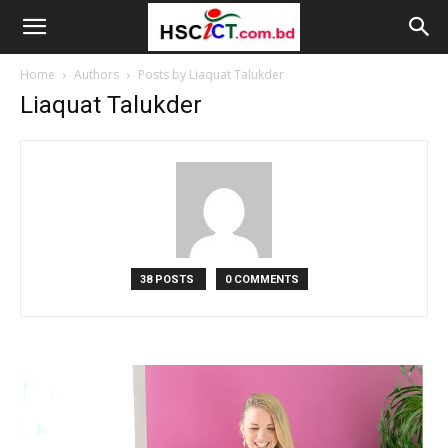
Home
Authors
Posts by Liaquat Talukder
Liaquat Talukder
38 POSTS
0 COMMENTS