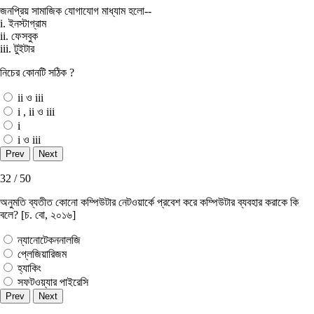
জনপ্রিয় সামাজিক যোগাযোগ মাধ্যাম হলো--
i. ইনস্টাগ্রাম
ii. ফেসবুক
iii. টুইটার
নিচের কোনটি সঠিক ?
ii ও iii
i , ii ও iii
i
i ও iii
32 / 50
অনুমতি ব্যতীত কোনাে কম্পিউটার নেটওয়ার্কে প্রবেশ করে কম্পিউটার ব্যবহার করাকে কি
বলে? [চ. বাে, ২০১৬]
ন্যানােটেকননালজি
প্লেজিয়ারিজম
হ্যাকিং
সফটওয়্যার পাইরেসি