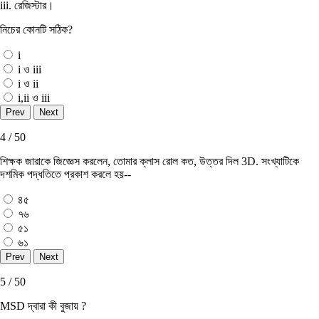
iii. রেজিস্টার।
নিচের কোনটি সঠিক?
i
i ও iii
i ও ii
i,ii ও iii
4 / 50
শিক্ষক জারাকে জিজ্ঞেস করলেন, তােমার ক্লাস রােল কত, উত্তর দিল 3D. সংখ্যাটিকে
দশমিক পদ্ধতিতে প্রকাশ করলে হয়--
৪৫
৭৬
৫১
৬১
5 / 50
MSD দ্বারা কী বুজায় ?