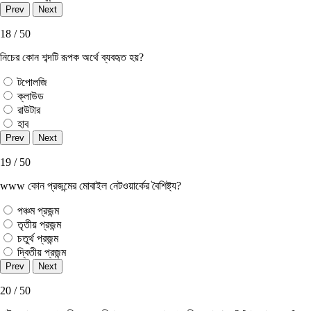
18 / 50
নিচের কোন শব্দটি রূপক অর্থে ব্যবহৃত হয়?
টপােলজি
ক্লাউড
রাউটার
হাব
19 / 50
www কোন প্রজন্মের মােবাইল নেটওয়ার্কের বৈশিষ্ট্য?
পঞ্চম প্রজন্ম
তৃতীয় প্রজন্ম
চতুর্থ প্রজন্ম
দ্বিতীয় প্রজন্ম
20 / 50