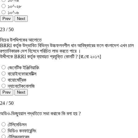
১০^-৯
১০^-২৮
১০^-৬
23 / 50
নিচের উপদ্দিপকের আলোতে
BRRI কর্তৃক উদ্ভাবিত বিভিন্ন উচ্চফলনশীল ধান আবিষ্কারের ফলে বাংলাদেশ এখন চাল
রপ্তানিকারক দেশ হিসেবে পরিচিত লাভ করতে পারে ।
উদ্দীপকে BRRI কর্তৃক ব্যাবহৃত প্রযুক্তি কোনটি ? [রা.বো ২০১৭]
জেনেটিক ইঞ্জিনিয়ারিং
বায়োইনফোরমেটিক্স
বায়োমেট্রিক
ন্যানোটেকনোলজি
24 / 50
অডিও-ভিজ্যুয়াল পদ্ধতিতে সভা করাকে কি বলা হয় ?
টেলিমেডিসন
ভিডিও কনফারেন্সিং
টেলিকনফারেন্স