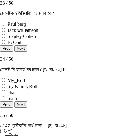
33 / 50
জেনেটিক ইঞ্জিনিয়ারিং-এর জনক কে?
Paul berg
Jack williamson
Stanley Cohen
E. Coil
34 / 50
কোনটি সি ভাষায় বৈধ চলক? [ব. বাে.-১৯] P
My_Roll
my &amp; Roll
char
main
35 / 50
/ / এই প্রতীকটির অর্থ হলাে— [ম, বাে:-১৬]
i. ইনপুট