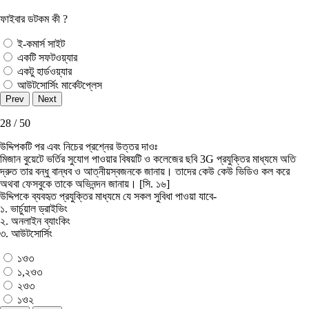
ফাইবার ডটকম কী ?
ই-কমার্স সাইট
একটি সফটওয়্যার
একটু হার্ডওয়্যার
আউটসোর্সিং মার্কেটপ্লেস
28 / 50
উদ্দিপকটি পর এবং নিচের প্রশ্নের উত্তর দাওঃ
মিজান বুয়েটে ভর্তির সুযোগ পাওয়ার বিষয়টি ও কলেজের ছবি 3G প্রযুক্তির মাধ্যমে অতি
দ্রুত তার বন্ধু বান্ধব ও আত্নীয়স্বজনকে জানায়। তাদের কেউ কেউ ভিডিও কল করে
অথবা ফেসবুকে তাকে অভিনন্দন জানায়। [সি. ১৬]
উদ্দিপকে ব্যবহৃত প্রযুক্তির মাধ্যমে যে সকল সুবিধা পাওয়া যাবে-
১. ভার্চুয়াল ড্রাইভিং
২. অনলাইন ব্যাংকিং
৩. আউটসোর্সিং
১ও৩
১,২ও৩
২ও৩
১ও২