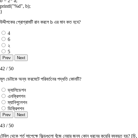
b = 2* a;
printf("%d", b);
}
উদ্দীপকের প্রােগ্রামটি রান করলে b এর মান কত হবে?
4
6
২
5
42 / 50
মূল ডেটাকে অন্য ফরমেটে পরিবর্তনের পদ্ধতি কোনটি?
ভ্যালিডেশন
এনক্রিপশন
ম্যানিপুলেশন
ডিক্রিপশন
43 / 50
টেবিল থেকে শর্ত সাপেক্ষে ফিল্ডগুলাে খুঁজে নেয়ার জন্য কোন ধরনের কুয়েরি ব্যবহৃত হয়? [চি,