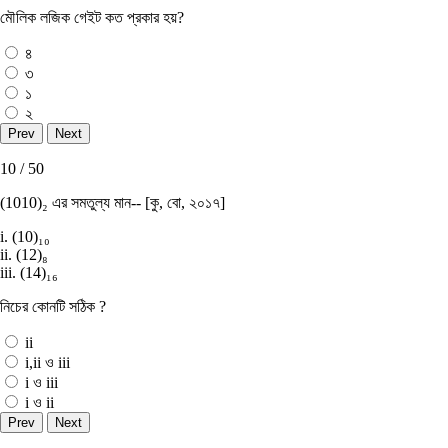
মৌলিক লজিক গেইট কত প্রকার হয়?
৪
৩
১
২
10 / 50
(1010)₂ এর সমতুল্য মান-- [কু, বাে, ২০১৭]
i. (10)₁₀
ii. (12)₈
iii. (14)₁₆
নিচের কোনটি সঠিক ?
ii
i,ii ও iii
i ও iii
i ও ii