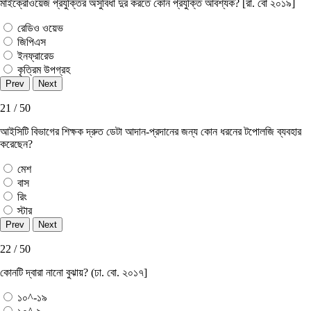
মাইক্রোওয়েজ প্রযুক্তির অসুবিধা দুর করতে কোন প্রযুক্তি আবশ্যক? [রা. বো ২০১৯]
রেডিও ওয়েভ
জিপিএস
ইনফ্রারেড
কৃত্রিম উপগ্রহ
21 / 50
আইসিটি বিভাগের শিক্ষক দ্রুত ডেটা আদান-প্রদানের জন্য কোন ধরনের টপােলজি ব্যবহার
করেছেন?
মেশ
বাস
রিং
স্টার
22 / 50
কোনটি দ্বারা নানাে বুঝায়? (ঢা. বাে. ২০১৭]
১০^-১৯