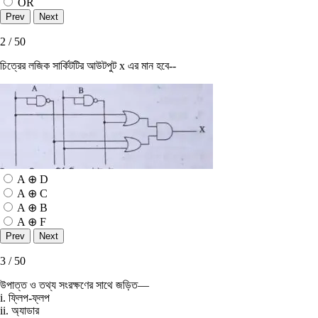
OR
2 / 50
চিত্রের লজিক সার্কিটটির আউটপুট x এর মান হবে--
A ⊕ D
A ⊕ C
A ⊕ B
A ⊕ F
3 / 50
উপাত্ত ও তথ্য সংরক্ষণের সাথে জড়িত—
i. ফ্লিপ-ফ্লপ
ii. অ্যাডার