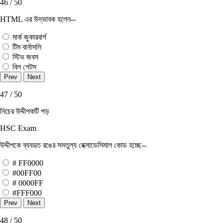
46 / 50
HTML এর উদ্ভাবক হলেন--
মার্ক জুকারবার্গ
টিম বার্নাসলি
স্টিভ জবস
বিল গেটস
47 / 50
নিচের উদ্দীপকটি পড়
HSC Exam
উদ্দীপকে ব্যবহৃত রঙের সমতুল্য হেক্সাডেসিমাল কোড হচ্ছে--
# FF0000
#00FF00
# 0000FF
#FFF000
48 / 50