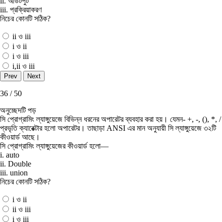
ii. আউটপুট
iii. প্রক্রিয়াকরণ
নিচের কোনটি সঠিক?
ii ও iii
i ও ii
i ও iii
i,ii ও iii
36 / 50
অনুচ্ছেদটি পড়
সি প্রােগ্রামিং ল্যাঙ্গুয়েজে বিভিন্ন ধরনের অপারেটর ব্যবহার করা হয়। যেমন- +, -, (), *, /
প্রভৃতি ক্যারেক্টার হলাে অপারেটর। তাছাড়া ANSI এর মান অনুযায়ী সি ল্যাঙ্গুয়েজে ৩২টি
কীওয়ার্ড আছে।
সি প্রােগ্রামিং ল্যাঙ্গুয়েজের কীওয়ার্ড হলাে—
i. auto
ii. Double
iii. union
নিচের কোনটি সঠিক?
i ও ii
ii ও iii
i ও iii