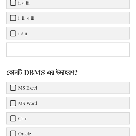
ii ও iii
i, ii, ও iii
i ও ii
কোনটি DBMS এর উদাহরণ?
MS Excel
MS Word
C++
Oracle