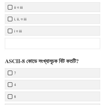
ii ও iii
i, ii, ও iii
i ও iii
ASCII-8 কোডে সংখ্যাসূচক বিট কতটি?
7
4
8