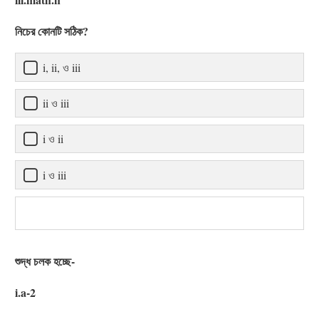
নিচের কোনটি সঠিক?
i, ii, ও iii
ii ও iii
i ও ii
i ও iii
শুদ্ধ চলক হচ্ছে-
i.a-2