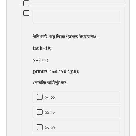
উদ্দিপকটি পড়ে নিচের প্রশ্নের উত্তর দাও:
int k=10;
y=k++;
printf9"%d %d",y,k);
কোডটির আউটপুট হবে-
১০ ১১
১১ ১০
১০ ১২