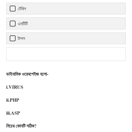
টেবিল
এনটিটি
টাপল
ডাইনামিক ওয়েবপেইজ হলো-
i.VIRUS
ii.PHP
iii.ASP
নিচের কোনটি সঠিক?