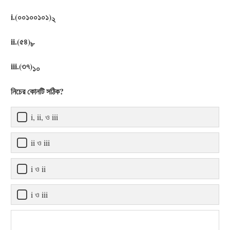
i.(০০১০০১০১)
২
ii.(৫৪)
৮
iii.(৩৭)
১০
নিচের কোনটি সঠিক?
i, ii, ও iii
ii ও iii
i ও ii
i ও iii