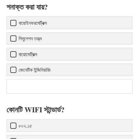
শনাক্ত করা যায়?
বায়োইনফরমেট্রিক্স
সিমুলেশন তত্ত্ব
বায়োমেট্রিক্স
জেনেটিক ইন্জিনিয়ারিং
কোনটি WIFI স্টান্ডার্ড?
৮০২.১৫