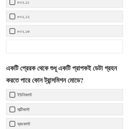
৮০২.১১
৮০২.১২
৮০২.১৬
একটি প্রেরক থেকে শুধূ একটি প্রাপকই ডেটা গ্রহন
করতে পারে কোন ট্রান্সমিশন মোডে?
ইউনিকাস্ট
মাল্টিকাস্ট
ব্রডকাস্ট