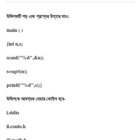
উদ্দিপকটি পড় এবং প্রশ্নের উত্তর দাও:
main ( )
{int n,s;
scanf("%d",&n);
s=sqrt(n);
printf("%d",s);}
উদ্দিপকে আবশ্যক হেডার ফােইল হবে-
i.stdio
ii.conio.h
iii.math.h