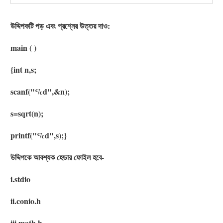
উদ্দিপকটি পড় এবং প্রশ্নের উত্তর দাও:
main ( )
{int n,s;
scanf("%d",&n);
s=sqrt(n);
printf("%d",s);}
উদ্দিপকে আবশ্যক হেডার ফােইল হবে-
i.stdio
ii.conio.h
iii.math.h