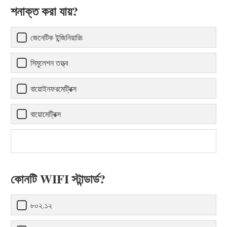
শনাক্ত করা যায়?
জেনেটিক ইন্জিনিয়ারিং
সিমুলেশন তত্ত্ব
বায়োইনফরমেট্রিক্স
বায়োমেট্রিক্স
কোনটি WIFI স্টান্ডার্ড?
৮০২.১২