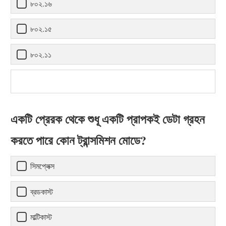
৮০২.১৬
৮০২.১৫
৮০২.১১
একটি প্রেরক থেকে শুধূ একটি প্রাপকই ডেটা গ্রহন
করতে পারে কোন ট্রান্সমিশন মোডে?
সিমপ্লেক্স
ব্রডকাস্ট
মাল্টিকাস্ট