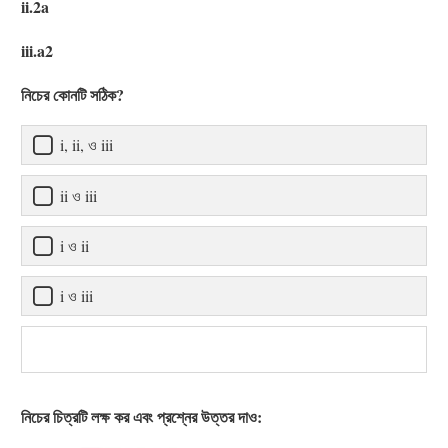
ii.2a
iii.a2
নিচের কোনটি সঠিক?
i, ii, ও iii
ii ও iii
i ও ii
i ও iii
নিচের চিত্রটি লক্ষ কর এবং প্রশ্নের উত্তর দাও: