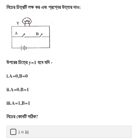
নিচের চিত্রটি লক্ষ কর এবং প্রশ্নের উত্তর দাও:
উপরের চিত্রে y=1 হবে যদি -
i.A=0,B=0
ii.A=0.B=1
iii.A=1,B=1
নিচের কোনটি সঠিক?
i ও iii