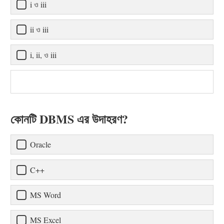
i ও iii
ii ও iii
i, ii, ও iii
কোনটি DBMS এর উদাহরণ?
Oracle
C++
MS Word
MS Excel