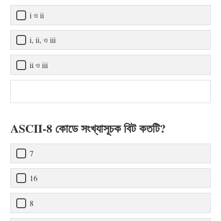
i ও ii
i, ii, ও iii
ii ও iii
ASCII-8 কোডে সংখ্যাসূচক বিট কতটি?
7
16
8