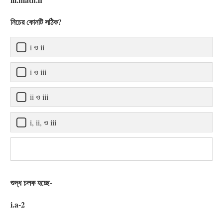
নিচের কোনটি সঠিক?
i ও ii
i ও iii
ii ও iii
i, ii, ও iii
শুদ্ধ চলক হচ্ছে-
i.a-2