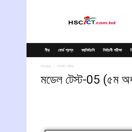
hscict.com.bd
নীড়
বোর্ড প্রশ্ন
বহুনির্বাচনি
নির্বাচনী পরীক্ষা
ন
Home
অনলাইন পরীক্ষা
মডেল টেস্ট-05 (৫ম অধ্