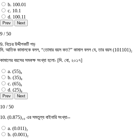
b. 100.01
c. 10.1
d. 100.11
9 / 50
9. নিচের উদ্দীপকটি পড়
মি. আতিক কামালকে বলল, “তােমার বয়স কত?” কামাল বলল যে, তার বয়স (101101)₂
কামালের বয়সের সমকক্ষ সংখ্যা হলাে- [দি. বাে, ২০১৭]
a. (55)₈
b. (35)₈
c. (65)₈
d. (25)₈
10 / 50
10. (0.875)₁₀ এর সমতুল্য বাইনারি সংখ্যা--
a. (0.011)₂
b. (0.001)₂