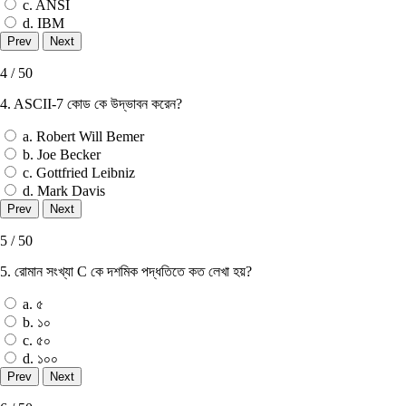
c. ANSI
d. IBM
4 / 50
4. ASCII-7 কোড কে উদ্ভাবন করেন?
a. Robert Will Bemer
b. Joe Becker
c. Gottfried Leibniz
d. Mark Davis
5 / 50
5. রােমান সংখ্যা C কে দশমিক পদ্ধতিতে কত লেখা হয়?
a. ৫
b. ১০
c. ৫০
d. ১০০