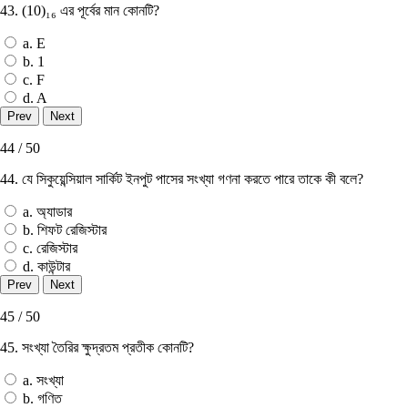
43. (10)₁₆ এর পূর্বের মান কোনটি?
a. E
b. 1
c. F
d. A
44 / 50
44. যে সিকুয়েন্সিয়াল সার্কিট ইনপুট পাসের সংখ্যা গণনা করতে পারে তাকে কী বলে?
a. অ্যাডার
b. শিফট রেজিস্টার
c. রেজিস্টার
d. কাউন্টার
45 / 50
45. সংখ্যা তৈরির ক্ষুদ্রতম প্রতীক কোনটি?
a. সংখ্যা
b. গণিত