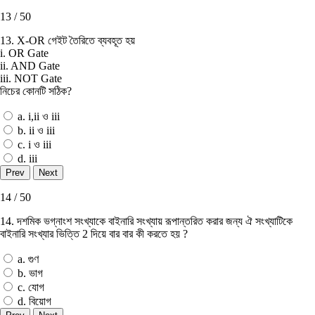
13 / 50
13. X-OR গেইট তৈরিতে ব্যবহূত হয়
i. OR Gate
ii. AND Gate
iii. NOT Gate
নিচের কোনটি সঠিক?
a. i,ii ও iii
b. ii ও iii
c. i ও iii
d. iii
14 / 50
14. দশমিক ভগ্নাংশ সংখ্যাকে বাইনারি সংখ্যায় রূপান্তরিত করার জন্য ঐ সংখ্যাটিকে
বাইনারি সংখ্যার ভিত্তি 2 দিয়ে বার বার কী করতে হয় ?
a. গুণ
b. ভাগ
c. যােগ
d. বিয়ােগ