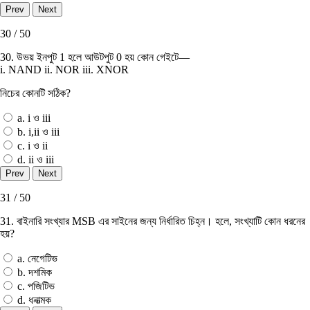
30 / 50
30. উভয় ইনপুট 1 হলে আউটপুট 0 হয় কোন গেইটে—
i. NAND ii. NOR iii. XNOR
নিচের কোনটি সঠিক?
a. i ও iii
b. i,ii ও iii
c. i ও ii
d. ii ও iii
31 / 50
31. বাইনারি সংখ্যার MSB এর সাইনের জন্য নির্ধারিত চিহ্ন। হলে, সংখ্যাটি কোন ধরনের
হয়?
a. নেগেটিভ
b. দশমিক
c. পজিটিভ
d. ধনাত্মক