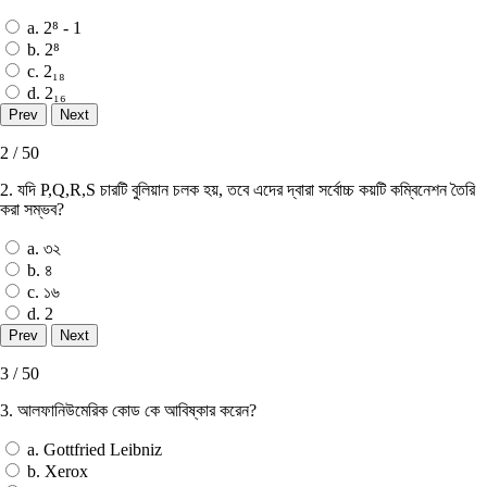
a. 2⁸ - 1
b. 2⁸
c. 2₁₈
d. 2₁₆
2 / 50
2. যদি P,Q,R,S চারটি বুলিয়ান চলক হয়, তবে এদের দ্বারা সর্বোচ্চ কয়টি কম্বিনেশন তৈরি
করা সম্ভব?
a. ৩২
b. ৪
c. ১৬
d. 2
3 / 50
3. আলফানিউমেরিক কোড কে আবিষ্কার করেন?
a. Gottfried Leibniz
b. Xerox