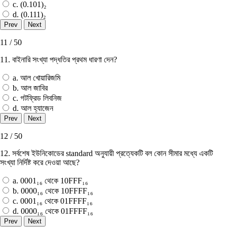
c. (0.101)₂
d. (0.111)₂
11 / 50
11. বাইনারি সংখ্যা পদ্ধতির প্রথম ধারণা দেন?
a. আল খােয়ারিজমি
b. আল জাবির
c. গটফ্রিড লিবনিজ
d. আল হ্যাজেন
12 / 50
12. সর্বশেষ ইউনিকোডের standard অনুযায়ী প্রত্যেকটি বল কোন সীমার মধ্যে একটি
সংখ্যা নির্দিষ্ট করে দেওয়া আছে?
a. 0001₁₆ থেকে 10FFF₁₆
b. 0000₁₆ থেকে 10FFFF₁₆
c. 0001₁₆ থেকে 01FFFF₁₆
d. 0000₁₆ থেকে 01FFFF₁₆