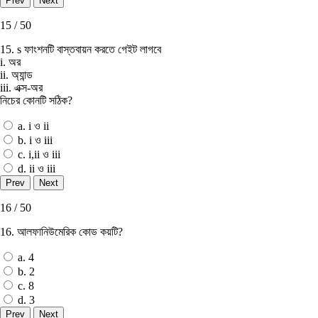
15 / 50
15. s ফাংশনটি বাস্তবায়ন করতে গেইট লাগবে
i. অর
ii. অ্যান্ড
iii. এক্স-অর
নিচের কোনটি সঠিক?
a. i ও ii
b. i ও iii
c. i,ii ও iii
d. ii ও iii
16 / 50
16. আলফানিউমেরিক কোড কয়টি?
a. 4
b. 2
c. 8
d. 3