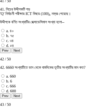
41 / 50
41. নিচের উদ্দীপকটি পড়
'Q' নির্বাচনী পরীক্ষায় ICT বিষয়ে (100)₈ নম্বর পেয়েছে।
উদ্দীপকে বর্ণিত সংখ্যাটির হেক্সাডেসিমাল সংখ্যা হলাে--
a. ৪০
b. ৭৫
c. ৩৪
d. ৫৪
42 / 50
42. 6660 সংখ্যাটিতে ডান থেকে বামদিকের তৃতীয় সংখ্যাটির মান কত?
a. 660
b. 6
c. 666
d. 600
43 / 50