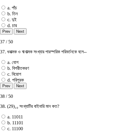
a. পাঁচ
b. তিন
c. দুই
d. চার
37 / 50
37. ধনাত্মক ও ঋণাত্মক সংখ্যার পারস্পরিক পরিবর্তনকে বলে--
a. যােগ
b. বিপরীতকরণ
c. বিয়ােগ
d. পরিপূরক
38 / 50
38. (29)₁₀ সংখ্যাটির বাইনারি মান কত?
a. 11011
b. 11101
c. 11100