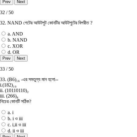
32 / 50
32. NAND গেটের আউটপুট কোনটির আউটপুটের বিপরীত ?
a. AND
b. NAND
c. XOR
d. OR
33 / 50
33. (B6)₁₆ -এর সমতুল্য মান হলাে--
i.(182)₁₀
ii. (10110110)₂
iii. (266)₈
নিচের কোনটি সঠিক?
a. i
b. i ও iii
c. i,ii ও iii
d. ii ও iii