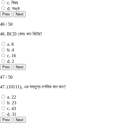
c. বিষয়
d. অঙ্ক
46 / 50
46. BCD কোড কত বিটের?
a. 8
b. 4
c. 16
d. 2
47 / 50
47. (10111)₂ এর সমতুল্য দশমিক মান কত?
a. 22
b. 23
c. 43
d. 31