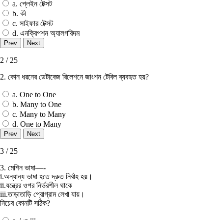
a. প্লেইন টেক্সট
b. কী
c. সাইফার টেক্সট
d. এনক্রিপশন অ্যালগরিদম
2 / 25
2. কোন ধরনের ডেটাবেজ রিলেশনে জাংশন টেবিল ব্যবহৃত হয়?
a. One to One
b. Many to One
c. Many to Many
d. One to Many
3 / 25
3. মেশিন ভাষা—-
i.অন্যান্য ভাষা হতে দ্রুত নির্বাহ হয়।
ii.যন্ত্রের ওপর নির্ভরশীল থাকে
iii.তাড়াতাড়ি প্রােগ্রাম লেখা যায়।
নিচের কোনটি সঠিক?