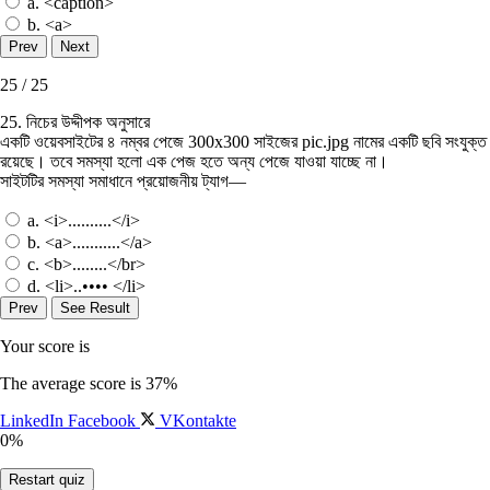
a. <caption>
b. <a>
25 / 25
25. নিচের উদ্দীপক অনুসারে
একটি ওয়েবসাইটের ৪ নম্বর পেজে 300x300 সাইজের pic.jpg নামের একটি ছবি সংযুক্ত
রয়েছে। তবে সমস্যা হলাে এক পেজ হতে অন্য পেজে যাওয়া যাচ্ছে না।
সাইটটির সমস্যা সমাধানে প্রয়ােজনীয় ট্যাগ—
a. <i>..........</i>
b. <a>...........</a>
c. <b>........</br>
d. <li>..•••• </li>
Your score is
The average score is 37%
LinkedIn
Facebook
VKontakte
0%
Restart quiz