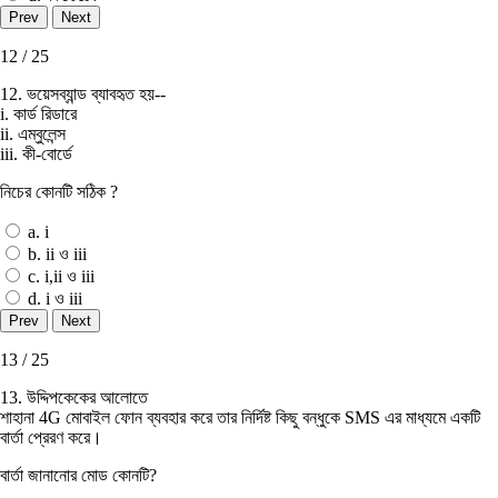
12 / 25
12. ভয়েসব্যান্ড ব্যাবহৃত হয়--
i. কার্ড রিডারে
ii. এম্বুলেন্স
iii. কী-বোর্ডে
নিচের কোনটি সঠিক ?
a. i
b. ii ও iii
c. i,ii ও iii
d. i ও iii
13 / 25
13. উদ্দিপকেকের আলোতে
শাহানা 4G মােবাইল ফোন ব্যবহার করে তার নির্দিষ্ট কিছু বন্ধুকে SMS এর মাধ্যমে একটি
বার্তা প্রেরণ করে।
বার্তা জানানাের মােড কোনটি?