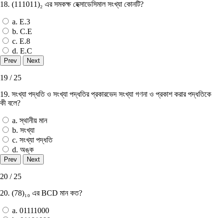
18. (111011)₂ এর সমকক্ষ হেক্সাডেসিমাল সংখ্যা কোনটি?
a. E.3
b. C.E
c. E.8
d. E.C
19 / 25
19. সংখ্যা পদ্ধতি ও সংখ্যা পদ্ধতির প্রকারভেদ সংখ্যা গণনা ও প্রকাশ করার পদ্ধতিকে
কী বলে?
a. স্থানীয় মান
b. সংখ্যা
c. সংখ্যা পদ্ধতি
d. অঙ্ক
20 / 25
20. (78)₁₀ এর BCD মান কত?
a. 01111000