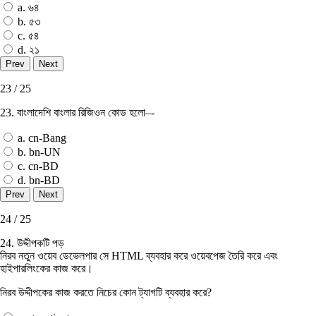
a. ৬৪
b. ৫৩
c. ৫৪
d. ২১
23 / 25
23. বাংলাদেশি বাংলার রিজিওন কোড হলো–-
a. cn-Bang
b. bn-UN
c. cn-BD
d. bn-BD
24 / 25
24. উদ্দীপকটি পড়
নিরব নতুন ওয়েব ডেভেলপার সে HTML ব্যবহার করে ওয়েবপেজ তৈরি করে এবং
হাইপারলিংকের কাজ করে।
নিরব উদ্দীপকের কাজ করতে নিচের কোন ট্যাগটি ব্যবহার করে?