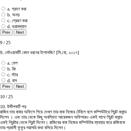
a. গ্রহণ করা
b. অনড়
c. প্রেরণ করা
d. ভ্রামম্যান
9 / 25
9. নেটওয়ার্কটি কোন ধরনের টপােলজি? [সি.বাে, ২০১৭]
a. মেশ
b. রিং
c. স্টার
d. বাস
10 / 25
10. উদ্দীপকটি পড়
রাজিব তার বাবার অফিসে গিয়ে দেখল তার বাবা নিজের টেবিলে বসে কম্পিউটারে প্রিন্ট কমান্ড
দিলেন । এবং তার থেকে কিছু অবস্থিত আরেকজন অফিসারও একই সাথে প্রিন্ট কমান্ড
একই প্রিন্টার থেকে প্রিন্ট দিলেন। রাজিবের বাবা নিজের কম্পিউটার ব্যবহার করে রাজিবকে
তার প্রবাসী ফুফুর সরাসরি কথা বলিয়ে দিলেন।