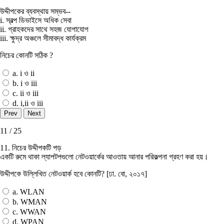
উদ্দীপকের ব্যবস্থায় সম্ভব--
i. স্বল্প ডিভাইসে অধিক সেবা
ii. গ্রাহকদের সাথে সহজ যােগাযােগ
iii. ক্ষুদ্র অঞ্চলে সীমাবদ্ধ কার্যক্রম
নিচের কোনটি সঠিক ?
a. i ও ii
b. i ও iii
c. ii ও iii
d. i,ii ও iii
11 / 25
11. নিচের উদ্দীপকটি পড়
একটি রুমে থাকা ল্যাপটপগুলাে নেটওয়ার্কের আওতায় আনার পরিকল্পনা গ্রহণ করা হয়।
উদ্দীপকে উল্লিখিত নেটওয়ার্ক হবে কোনটি? [ঢা. বাে, ২০১৭]
a. WLAN
b. WMAN
c. WWAN
d. WPAN