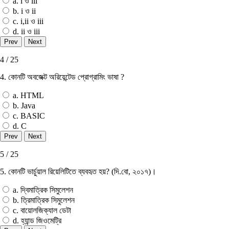
a. i ও iii
b. i ও ii
c. i,ii ও iii
d. ii ও iii
4 / 25
4. কোনটি অবজেক্ট অরিয়েন্টেড প্রোগ্রামিং ভাষা ?
a. HTML
b. Java
c. BASIC
d. C
5 / 25
5. কোনটি ভার্চুয়াল রিয়েলিটিতে ব্যবহৃত হয়? (দি.বাে, ২০১৭)।
a. দ্বিমাত্রিক সিমুলেশন
b. ত্রিমাত্রিক সিমুলেশন
c. বায়ােলজিক্যাল ডেটা
d. হ্যান্ড জিওমেট্রি