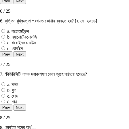
6 / 25
6. কৃত্তিম বুদ্ধিমত্তা প্রধানত কোথায় ব্যবহৃত হয়? [ব. বাে, ২০১৬]
a. বায়ােমেট্রিক্স
b. ন্যানােটেকনােলজি
c. বায়ােইনফরমেটিক্স
d. রােবটিক্স
7 / 25
7. ‘কিউরিসিটি' নামক মহাকাশযান কোন গ্রহে পাঠানাে হয়েছে?
a. মঙ্গল
b. বুধ
c. সোম
d. শনি
8 / 25
8. মােবাইল শব্দের অর্থ---