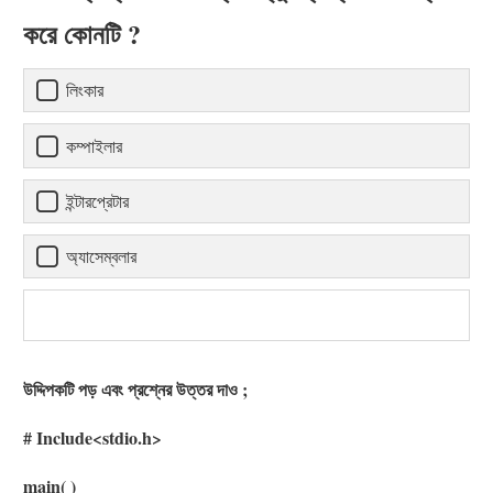
করে কোনটি ?
লিংকার
কম্পাইলার
ইন্টারপ্রেটার
অ্যাসেম্বলার
উদ্দিপকটি পড় এবং প্রশ্নের উত্তর দাও ;
# Include<stdio.h>
main( )