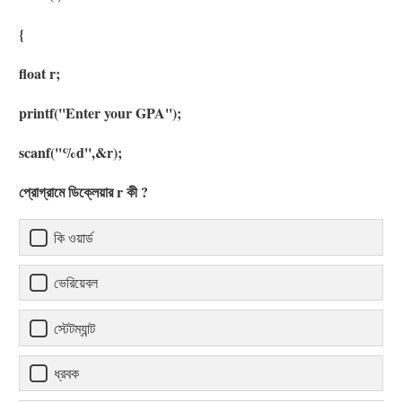
{
float r;
printf(''Enter your GPA'');
scanf(''%d'',&r);
প্রোগ্রামে ডিক্লেয়ার r কী ?
কি ওয়ার্ড
ভেরিয়েবল
স্টেটম্যান্ট
ধ্রবক