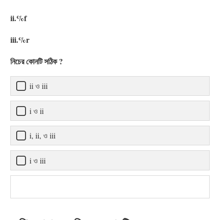
ii.%f
iii.%r
নিচের কোনটি সঠিক ?
ii ও iii
i ও ii
i, ii, ও iii
i ও iii