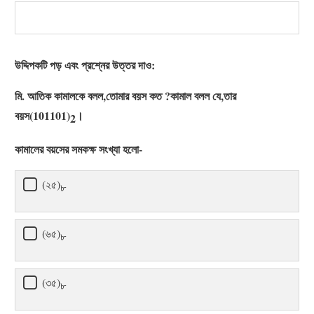
উদ্দিপকটি পড় এবং প্রশ্নের উত্তর দাও:
মি. আতিক কামালকে বলল,তোমার বয়স কত ?কামাল বলল যে,তার
বয়স(101101)
।
2
কামালের বয়সের সমকক্ষ সংখ্যা হলো-
(২৫)
৮
(৬৫)
৮
(৩৫)
৮