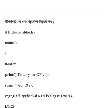
উদ্দিপকটি পড় এবং প্রশ্নের উত্তর দাও ;
# Include<stdio.h>
main( )
{
float r;
printf(''Enter your GPA'');
scanf(''%d'',&r);
প্রোগ্রামে উল্লেখিত %d এর পরিবর্তে ব্যাবহার করা যায়-
i.%2f