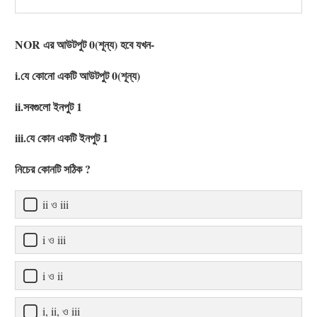
NOR এর আউটপুট 0(শূন্য) হবে যখন-
i.যে কোনো একটি আউটপুট 0(শূন্য)
ii.সবগুলো ইনপুট 1
iii.যে কোন একটি ইনপুট 1
নিচের কোনটি সঠিক ?
ii ও iii
i ও iii
i ও ii
i, ii, ও iii