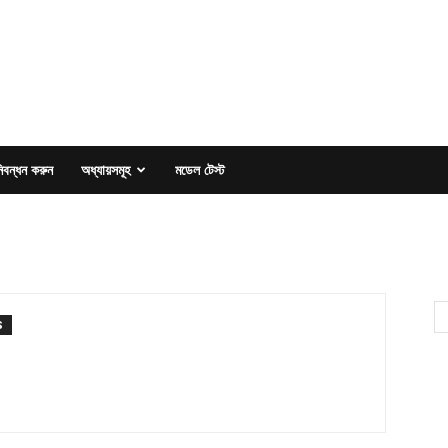
িবন্ধন করুন
অধ্যায়সমূহ
মডেল টেস্ট
S