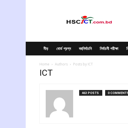
hscict.com.bd
নীড়
বোর্ড প্রশ্ন
বহুনির্বাচনি
নির্বাচনী পরীক্ষা
ন
Home
Authors
Posts by ICT
ICT
463 POSTS
0 COMMENT