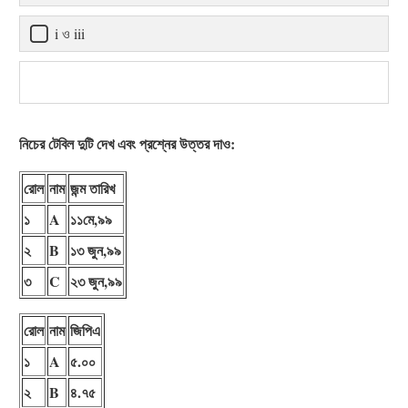
i ও iii
নিচের টেবিল দুটি দেখ এবং প্রশ্নের উত্তর দাও:
রোল
নাম
জন্ম তারিখ
১
A
১১মে,৯৯
২
B
১৩ জুন,৯৯
৩
C
২৩ জুন,৯৯
রোল
নাম
জিপিএ
১
A
৫.০০
২
B
৪.৭৫