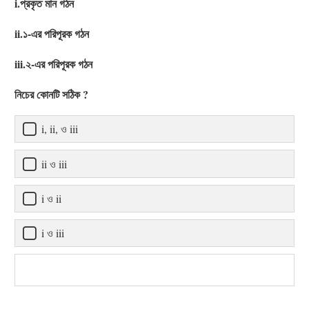
i.প্রকৃত মান গঠন
ii.১-এর পরিপূরক গঠন
iii.২-এর পরিপূরক গঠন
নিচের কোনটি সঠিক ?
i, ii, ও iii
ii ও iii
i ও ii
i ও iii