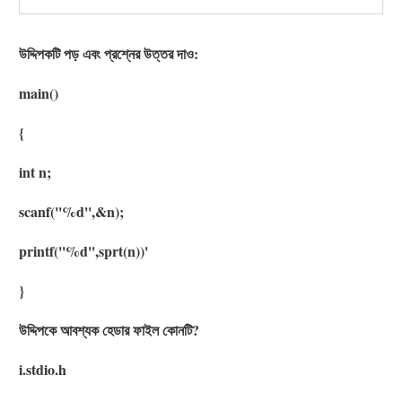
উদ্দিপকটি পড় এবং প্রশ্নের উত্তর দাও:
main()
{
int n;
scanf(''%d'',&n);
printf(''%d'',sprt(n))'
}
উদ্দিপকে আবশ্যক হেডার ফাইল কোনটি?
i.stdio.h