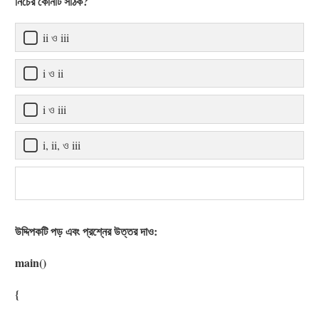
নিচের কোনটি সঠিক?
ii ও iii
i ও ii
i ও iii
i, ii, ও iii
উদ্দিপকটি পড় এবং প্রশ্নের উত্তর দাও:
main()
{