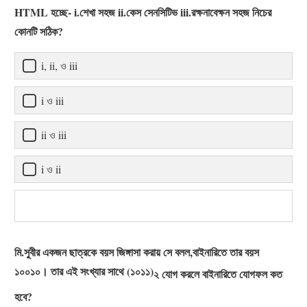
HTML হচ্ছে- i.শেখা সহজ ii.কেস সেনসিটিভ iii.রক্ষনাবেক্ষন সহজ নিচের
কোনটি সঠিক?
i, ii, ও iii
i ও iii
ii ও iii
i ও ii
মি.সুবীর একজন ছাত্রকে বয়স জিঙ্গাসা করায় সে বলল,বাইনারিতে তার বয়স
১০০১০। তার এই সংখ্যার সাথে (১০১১)
২ যোগ করলে বাইনারিতে যোগফল কত
হবে?