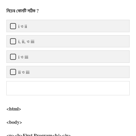
নিচের কোনটি সঠিক ?
i ও ii
i, ii, ও iii
i ও iii
ii ও iii
<html>
<body>
<p><b>First Program<b/></p>