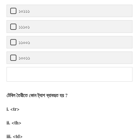
১০১১১
১১১০১
১১০০১
১০০১১
টেবিল তৈরীতে কোন ট্যাগ ব্যাবহৃত হয় ?
i. <tr>
ii. <th>
iii. <td>