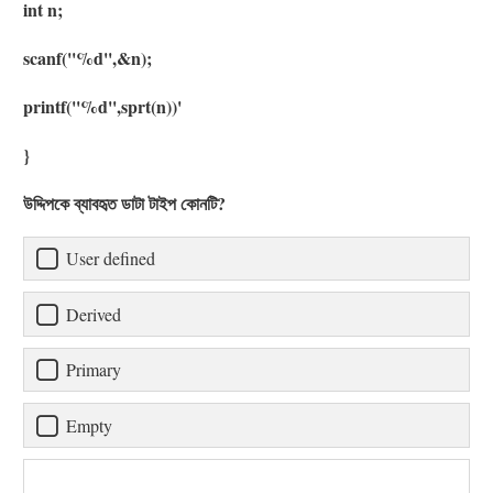
int n;
scanf(''%d'',&n);
printf(''%d'',sprt(n))'
}
উদ্দিপকে ব্যাবহৃত ডাটা টাইপ কোনটি?
User defined
Derived
Primary
Empty