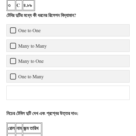
৩
C
৪.৮৯
টেবির দুটির মধ্যে কী ধরনের রিলেশন বিদ্যামান?
One to One
Many to Many
Many to One
One to Many
নিচের টেবিল দুটি দেখ এবং প্রশ্নের উত্তর দাও:
রোল
নাম
জন্ম তারিখ