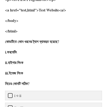
<a href=''test,html''>Test Website<a/>
</body>
</html>
কোডটিতে কোন ধরনের ট্যাগ ব্যাবহৃত হয়েছে?
i.ফরমেটিং
ii.হাইপার লিংক
iii.ইমেজ লিংক
নিচের কোনটি সঠিক?
i ও ii