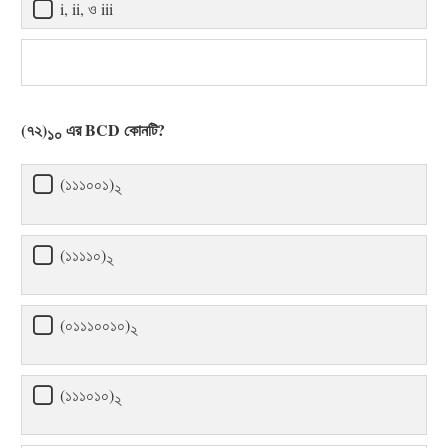
i, ii, ও iii
(৭২)
এর BCD কোনটি?
১০
(১১১০০১)
২
(১১১১০)
২
(০১১১০০১০)
২
(১১১০১০)
২