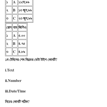
১
A
১১মে,৯৯
২
B
১৩ জুন,৯৯
৩
C
২৩ জুন,৯৯
রোল
নাম
জিপিএ
১
A
৫.০০
২
B
৪.৭৫
৩
C
৪.৮৯
১ম টেবিলের শেষ ফিল্ডের ডেটা টাইপ কোনটি?
i.Text
ii.Number
iii.Date/Time
নিচের কোনটি সঠিক?