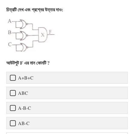
চিত্রটি দেখ এবং প্রশ্নের উত্তর দাও:
আউটপুট F এর মান কোনটি ?
A+B+C
ABC
A-B-C
AB-C