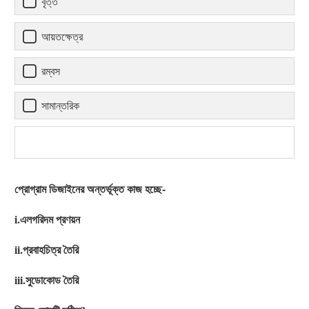
বৃত্ত
আয়তক্ষেত্র
রম্বস
সামান্তরিক
প্রোগ্রাম ডিজাইনের অন্তর্ভূক্ত কাজ হচ্ছে-
i.এলগরিদম প্রণয়ন
ii.প্রবাহচিত্র তৈরি
iii.সুডোকোড তৈরি