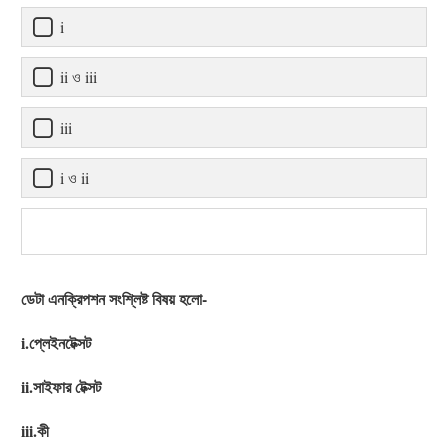
i
ii ও iii
iii
i ও ii
ডেটা এনক্রিপশন সংশ্লিষ্ট বিষয় হলো-
i.প্লেইনটেক্সট
ii.সাইফার টেক্সট
iii.কী