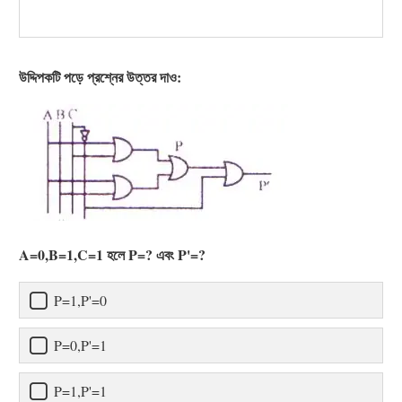
উদ্দিপকটি পড়ে প্রশ্নের উত্তর দাও:
A=0,B=1,C=1 হলে P=? এবং P'=?
P=1,P'=0
P=0,P'=1
P=1,P'=1