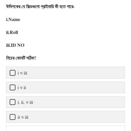
উদ্দিপকের যে ফিল্ডগুলো প্রাইমারি কী হতে পারে-
i.Name
ii.Roll
iii.ID NO
নিচের কোনটি সঠিক?
i ও iii
i ও ii
i, ii, ও iii
ii ও iii