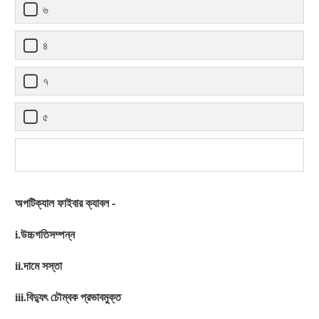
৬
৪
৭
৫
অপটিক্যাল ফাইবার ক্যাবল -
i.উচ্চগতিসম্পন্ন
ii.দামে সস্তা
iii.বিদ্যুৎ চৌম্বক প্রভাবমুক্ত