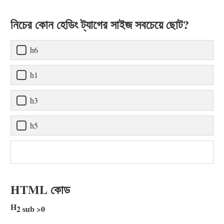
নিচের কোন হেডিং ট্যাগের সাইজ সবচেয়ে ছোট?
h6
h1
h3
h5
HTML কোড
H
2 sub >0