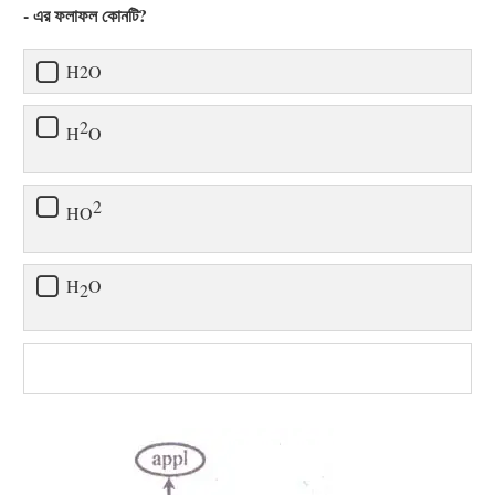
- এর ফলাফল কোনটি?
H2O
2
H
O
2
HO
H
O
2