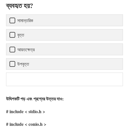
ব্যবহৃত হয়?
সামান্তরিক
বৃত্ত
আয়তক্ষেত্র
উপবৃত্ত
উদ্দিপকটি পড় এবং প্রশ্নের উত্তর দাও:
# include < stdio.h >
# include < conio.h >