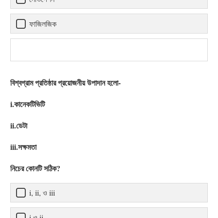
ফাজিলজিক
বিশ্বগ্রাম প্রতিষ্ঠার প্রয়োজনীয় উপাদান হলো-
i.কানেকটিভিটি
ii.ডেটা
iii.সক্ষমতা
নিচের কোনটি সঠিক?
i, ii, ও iii
i ও ii