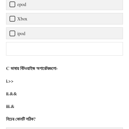
epod
Xbox
ipod
C ভাষায় বিটওয়াইজ অপারেটরগুলো-
i.>>
ii.&&
iii.&
নিচের কোনটি সঠিক?