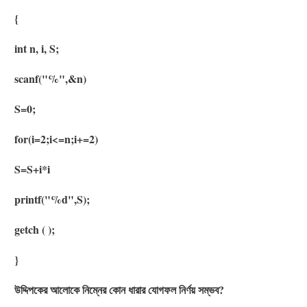
{
int n, i, S;
scanf("%",&n)
S=0;
for(i=2;i<=n;i+=2)
S=S+i*i
printf("%d",S);
getch ( );
}
উদ্দিপকের আলোকে নিম্নের কোন ধারার যোগফল নির্ণয় সম্ভব?