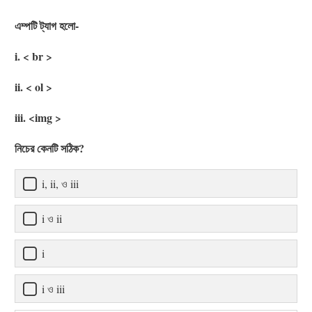
এম্পটি ট্যাগ হলো-
i. < br >
ii. < ol >
iii. <img >
নিচের কেনটি সঠিক?
i, ii, ও iii
i ও ii
i
i ও iii