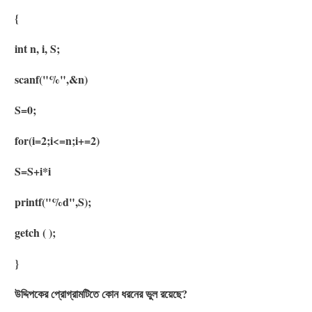
{
int n, i, S;
scanf("%",&n)
S=0;
for(i=2;i<=n;i+=2)
S=S+i*i
printf("%d",S);
getch ( );
}
উদ্দিপকের প্রোগ্রামটিতে কোন ধরনের ভুল রয়েছে?