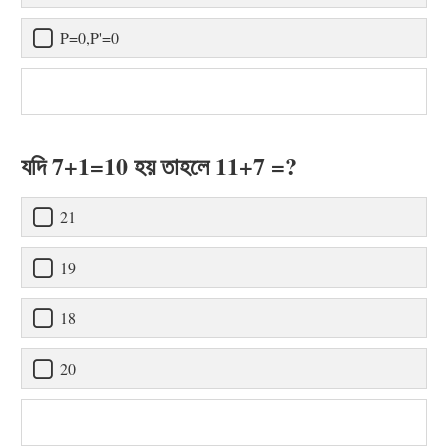
P=0,P'=0
যদি 7+1=10 হয় তাহলে 11+7 =?
21
19
18
20