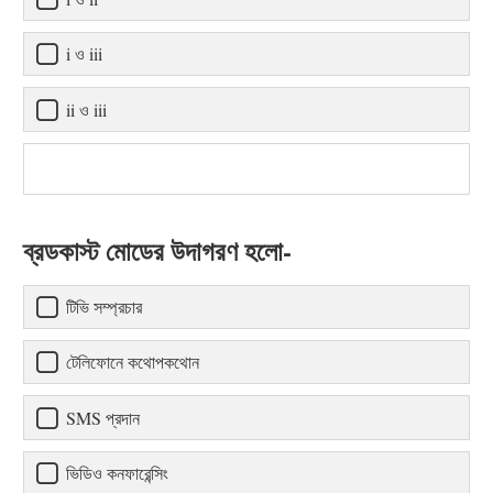
i ও iii
ii ও iii
ব্রডকাস্ট মোডের উদাগরণ হলো-
টিভি সম্প্রচার
টেলিফোনে কথোপকথোন
SMS প্রদান
ভিডিও কনফারেন্সিং