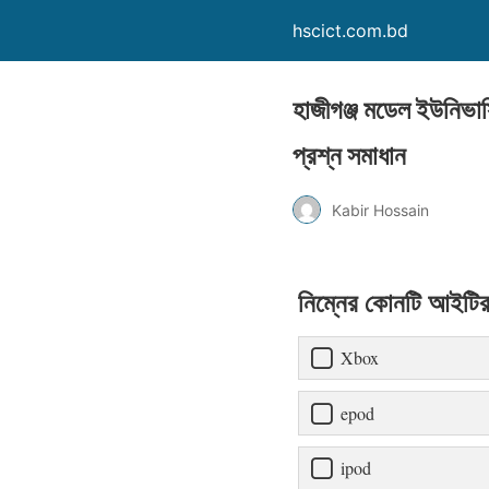
hscict.com.bd
হাজীগঞ্জ মডেল ইউনিভার্স
প্রশ্ন সমাধান
Kabir Hossain
নিম্নের কোনটি আইটির
Xbox
epod
ipod