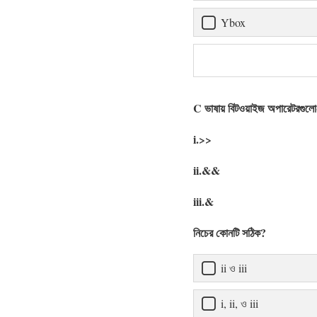
Ybox
C ভাষায় বিটওয়াইজ অপারেটরগুলো
i.>>
ii.&&
iii.&
নিচের কোনটি সঠিক?
ii ও iii
i, ii, ও iii