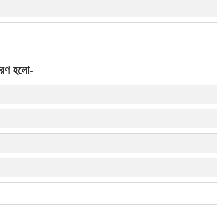
গরণ হলো-