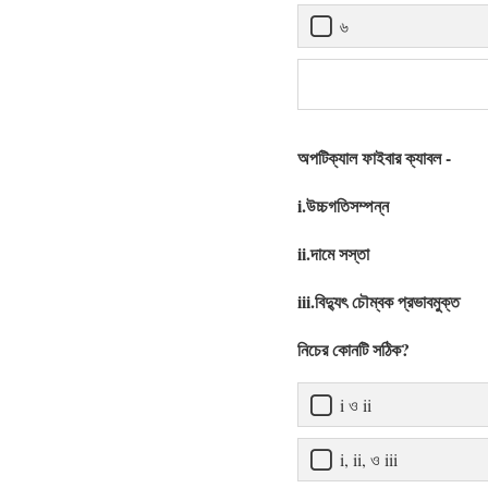
৬
অপটিক্যাল ফাইবার ক্যাবল -
i.উচ্চগতিসম্পন্ন
ii.দামে সস্তা
iii.বিদ্যুৎ চৌম্বক প্রভাবমুক্ত
নিচের কোনটি সঠিক?
i ও ii
i, ii, ও iii