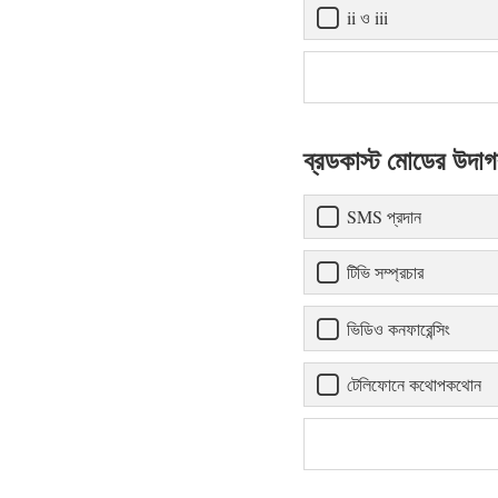
ii ও iii
ব্রডকাস্ট মোডের উদা
SMS প্রদান
টিভি সম্প্রচার
ভিডিও কনফারেন্সিং
টেলিফোনে কথোপকথোন