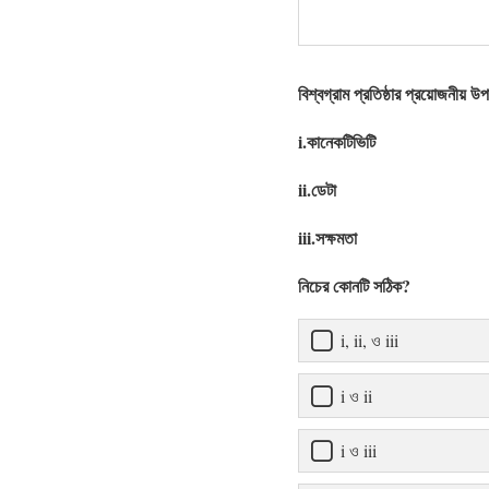
বিশ্বগ্রাম প্রতিষ্ঠার প্রয়োজনীয় উ
i.কানেকটিভিটি
ii.ডেটা
iii.সক্ষমতা
নিচের কোনটি সঠিক?
i, ii, ও iii
i ও ii
i ও iii