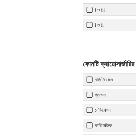
i ও iii
i ও ii
কোনটি ক্রায়োসার্জারির
নাইট্রোজেন
গ্লাভস
নেভিগেশন
ফাজিলজিক