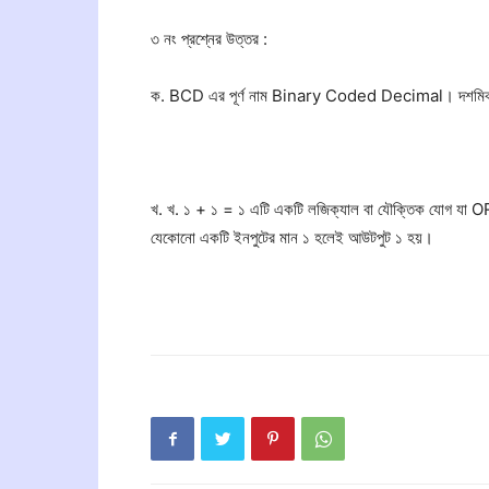
৩ নং প্রশ্নের উত্তর :
ক. BCD এর পূর্ণ নাম Binary Coded Decimal। দশমিক পদ্ধ
খ. খ. ১ + ১ = ১ এটি একটি লজিক্যাল বা যৌক্তিক যোগ যা OR
যেকোনো একটি ইনপুটের মান ১ হলেই আউটপুট ১ হয়।