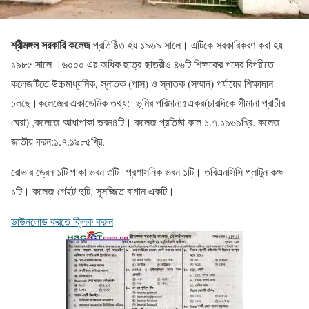
শ্রীমঙ্গল সরকারি কলেজ
প্রতিষ্ঠিত হয় ১৯৬৯ সালে। এটিকে সরকারিকরণ করা হয়
১৯৮৫ সালে ।৬০০০ এর অধিক ছাত্র-ছাত্রীও ৪৬টি শিক্ষকের পদের বিপরীতে
কলেজটিতে উচ্চমাধ্যমিক, স্নাতক (পাস) ও স্নাতক (সম্মান) পর্যায়ের শিক্ষাদান
চলছে।কলেজের একাডেমিক তথ্য: ভূমির পরিমান:৫একর(চারদিকে সীমানা প্রাচীর
ঘেরা) ,কলেজে আধাপাকা ভবন৪টি। কলেজ প্রতিষ্ঠা কাল ১.৭.১৯৬৯খ্রি. কলেজ
জাতীয় করন:১.৭.১৯৮৫খ্রি.
রোভার ড্রেন ১টি পাকা ভবন ৩টি।প্রশাসনিক ভবন ১টি। তবিএনসিসি প্লাটুন কক্ষ
১টি। কলেজ গেইট দুটি, সুসজ্জিত বাগান একটি।
ডাউনলোড করতে ক্লিক করুন