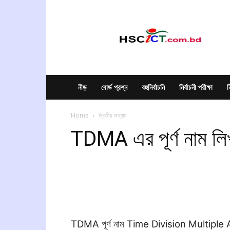
hscict.com.bd
নীড়
বোর্ড প্রশ্ন
বহুনির্বাচনি
নির্বাচনী পরীক্ষা
ন
Home
দ্বিতীয় অধ্যায়
TDMA এর পূর্ণ নাম ল
TDMA পূর্ণ নাম Time Division Multiple