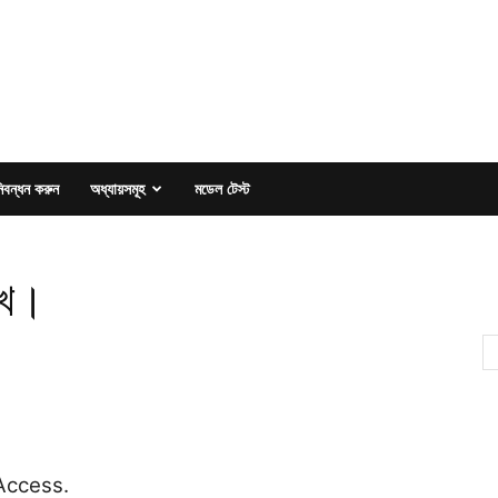
িবন্ধন করুন
অধ্যায়সমূহ
মডেল টেস্ট
িখ।
 Access.