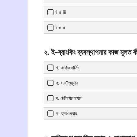
i ও iii
i ও ii
২. ই-ব্যাংকিং ব্যবস্থাপনার কাজ মূলত 
খ. আউটসোর্সিং
গ. সফটওয়্যার
ঘ. টেলিযোগাযোগ
ক. হার্ডওয়্যার