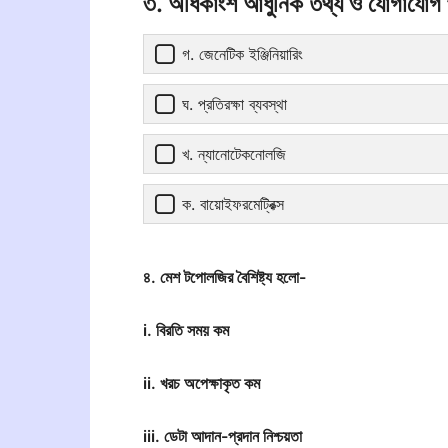
৩. অধিকাংশ আধুনিক তথ্য ও যোগাযোগ প
গ. জেনেটিক ইঞ্জিনিয়ারিং
ঘ. প্রতিরক্ষা ব্যবস্থা
খ. ন্যানোটেকনোলজি
ক. বায়োইফরমেট্রিক্স
৪. মেশ টপোলজির বৈশিষ্ট্য হলো-
i. বিরতি সময় কম
ii. খরচ অপেক্ষাকৃত কম
iii. ডেটা আদান-প্রদান নিশ্চয়তা