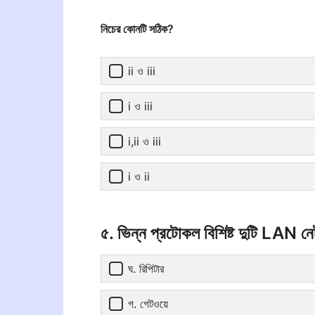
নিচের কোনটি সঠিক?
ii ও iii
i ও iii
i,ii ও iii
i ও ii
৫. ভিন্ন প্রটোকল বিশিষ্ট দুটি LAN নে
ঘ. রিপিটার
গ. গেটওয়ে