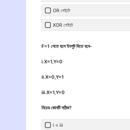
OR গেইটে
XOR গেইটে
F=1 পেতে হলে ইনপুট দিতে হবে-
i.X=1,Y=0
ii.X=0,Y=1
iii.X=1,Y=0
নিচের কোনটি সঠিক?
i ও iii