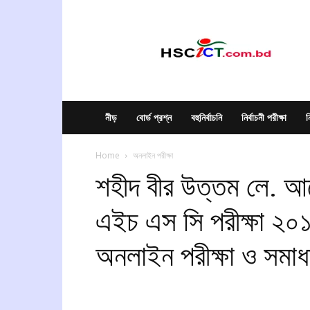
hscict.com.bd
নীড়
বোর্ড প্রশ্ন
বহুনির্বাচনি
নির্বাচনী পরীক্ষা
ন
Home
অনলাইন পরীক্ষা
শহীদ বীর উত্তম লে. আন
এইচ এস সি পরীক্ষা ২০১
অনলাইন পরীক্ষা ও সমা