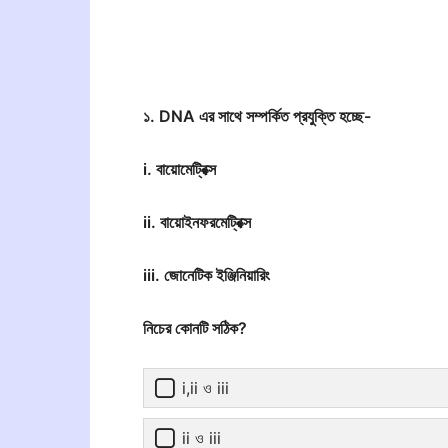
১. DNA এর সাথে সম্পর্কিত প্রযুক্তি হচ্ছে-
i. বায়োমেট্রিক্স
ii. বায়োইনফরমেট্রিক্স
iii. জোনেটিক ইঞ্জিনিয়ারিং
নিচের কোনটি সঠিক?
i,ii ও iii
ii ও iii