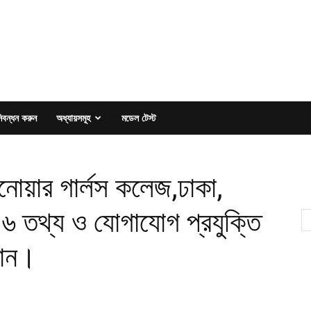
িবন্ধন করুন
অধ্যায়সমূহ
মডেল টেস্ট
োয়ার গার্লস কলেজ,ঢাকা,
৬ তথ্য ও যোগাযোগ প্রযুক্তি
ধান।