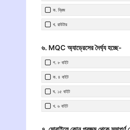
ক. ব্রিজ
খ. রাউটার
৬. MQC অ্যাড্রেসের দৈর্ঘ্য হচ্ছে-
গ. ৮ বাইট
ক. ৪ বাইট
ঘ. ১৫ বাইট
খ. ৬ বাইট
৭. মোবাইলে কোন প্রজন্ম থেকে সমাপূর্ণ 