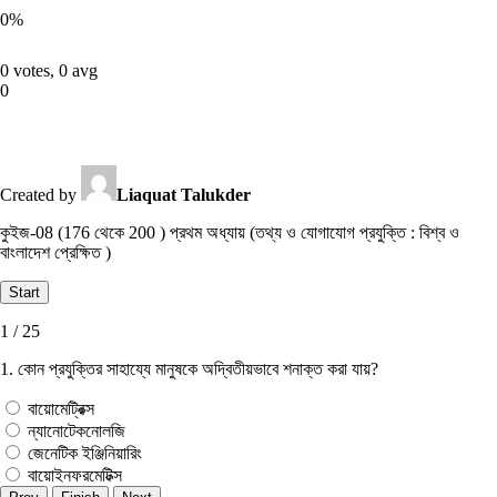
0
%
0 votes, 0 avg
0
Created by
Liaquat Talukder
কুইজ-08 (176 থেকে 200 ) প্রথম অধ্যায় (তথ্য ও যোগাযোগ প্রযুক্তি : বিশ্ব ও
বাংলাদেশ প্রেক্ষিত )
1 / 25
1. কোন প্রযুক্তির সাহায্যে মানুষকে অদ্বিতীয়ভাবে শনাক্ত করা যায়?
বায়ােমেট্রিক্স
ন্যানােটেকনােলজি
জেনেটিক ইঞ্জিনিয়ারিং
বায়ােইনফরমেটিক্স