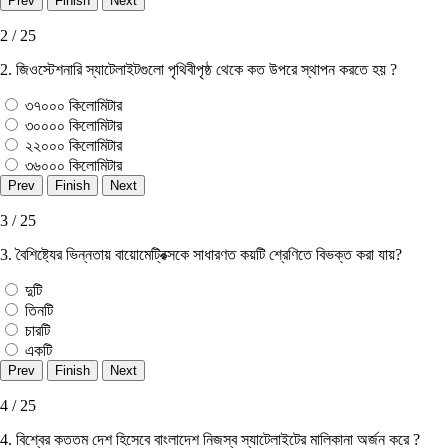
2 / 25
2. জিওস্টেশনারি স্যাটেলাইটগুলাে পৃথিবীপৃষ্ঠ থেকে কত উপরে স্থাপন করতে হয় ?
৩৭০০০ কিলােমিটার
৩০০০০ কিলােমিটার
২২০০০ কিলােমিটার
৩৬০০০ কিলােমিটার
3 / 25
3. বৈশিষ্ট্যের ভিন্নতায় বায়ােমেট্রিক্সকে সাধারণত কয়টি শ্রেণিতে বিভক্ত করা যায়?
দুটি
তিনটি
চারটি
একটি
4 / 25
4. বিশ্বের কততম দেশ হিসেবে বাংলাদেশ নিজস্ব স্যাটেলাইটের মালিকানা অর্জন করে ?