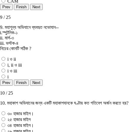
CAM
9 / 25
9. মহাশূন্য অভিযানে ব্যবহৃত নভােযান--
i.স্পুটনিক-১
ii. মার্স-৩
iii. ভস্টক-৪
নিচের কোনটি সঠিক ?
i ও ii
i, ii ও iii
i ও iii
i
10 / 25
10. মহাকাশ অভিযানের জন্য একটি মহাকাশযানকে ঘণ্টায় কত গতিবেগ অর্জন করতে হয়?
৩০ হাজার মাইল।
২৫ হাজার মাইল
৩৪ হাজার মাইল।
২৮ হাজার মাইল।