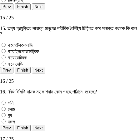
মঙ্গলগ্রহে
15 / 25
15. তথ্য প্রযুক্তির সাহায্য মানুষের শারীরিক বৈশিষ্ট্য চিহ্নিত করে সনাক্ত করাকে কি বলে
?
বায়োটেকনোলজি
বায়োইনফোরমেট্রিক
বায়োমেট্রিক
বায়োমেডি
16 / 25
16. ‘কিউরিসিটি' নামক মহাকাশযান কোন গ্রহে পাঠানাে হয়েছে?
শনি
সোম
বুধ
মঙ্গল
17 / 25