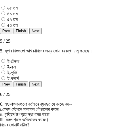
৬৫ তম
৪৯ তম
৫৭ তম
৫৩ তম
5 / 25
5. সুগার মিলগুলাে আখ চাষিদের জন্য কোন ব্যবস্থা চালু করেছে।
ই-টেন্ডার
ই-কল
ই-পূর্জি
ই-কমার্স
6 / 25
6. মহাকাশযানগুলাে বর্তমানে ব্যবহৃত যে কাজে হয়--
i.স্পেস স্টেশনে মালামাল পৌছানাের কাজে
ii. কৃত্রিম উপগ্রহ স্থাপনের কাজে
iii. মঙ্গল গ্রহে অভিযানের কাজে।
নিচের কোনটি সঠিক?