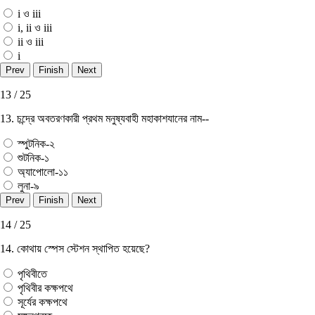
i ও iii
i, ii ও iii
ii ও iii
i
13 / 25
13. চন্দ্রে অবতরণকারী প্রথম মনুষ্যবাহী মহাকাশযানের নাম--
স্পুটনিক-২
শুটনিক-১
অ্যাপােলাে-১১
লুনা-৯
14 / 25
14. কোথায় স্পেস স্টেশন স্থাপিত হয়েছে?
পৃথিবীতে
পৃথিবীর কক্ষপথে
সূর্যের কক্ষপথে