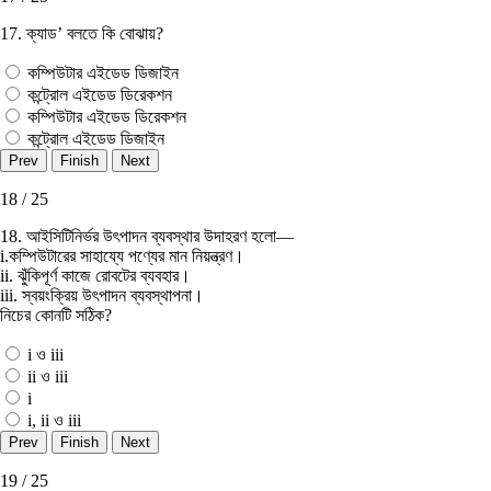
17. ক্যাড’ বলতে কি বােঝায়?
কম্পিউটার এইডেড ডিজাইন
কন্ট্রোল এইডেড ডিরেকশন
কম্পিউটার এইডেড ডিরেকশন
কন্ট্রোল এইডেড ডিজাইন
18 / 25
18. আইসিটিনির্ভর উৎপাদন ব্যবস্থার উদাহরণ হলাে—
i.কম্পিউটারের সাহায্যে পণ্যের মান নিয়ন্ত্রণ।
ii. ঝুঁকিপূর্ণ কাজে রােবটের ব্যবহার।
iii. স্বয়ংক্রিয় উৎপাদন ব্যবস্থাপনা।
নিচের কোনটি সঠিক?
i ও iii
ii ও iii
i
i, ii ও iii
19 / 25