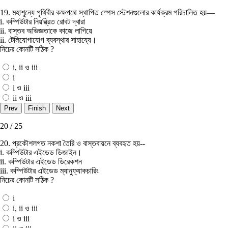
19. মহাশূন্যে পৃথিবীর কক্ষপথে স্থাপিত স্পেস স্টেশনগুলাের কার্যক্রম পরিচালিত হয়—
i. কম্পিউটার নিয়ন্ত্রিত রােবট দ্বারা
ii. বাস্তব অভিজ্ঞতাকে কাজে লাগিয়ে
ii. টেলিযােগাযােগ ব্যবস্থার সাহায্যে।
নিচের কোনটি সঠিক ?
i, ii ও iii
i
i ও iii
ii ও iii
20 / 25
20. প্রকৌশলগত নকশা তৈরি ও বাস্তবায়নে ব্যবহৃত হয়--
i. কম্পিউটার এইডেড ডিজাইন।
ii. কম্পিউটার এইডেড ডিরেকশন
iii. কম্পিউটার এইডেড ম্যানুফ্যাকচারিং
নিচের কোনটি সঠিক ?
i
i, ii ও iii
i ও iii