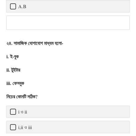
A.B
২৪. সামাজিক যোগাযোগ মাধ্যম হলো-
i. ই-বুক
ii. টুইটার
iii. ফেসবুক
নিচের কোনটি সঠিক?
i ও ii
i,ii ও iii