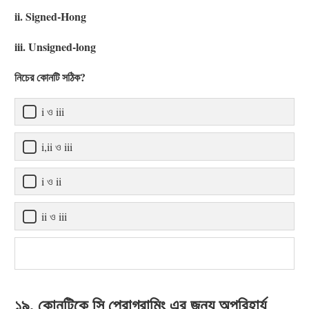
ii. Signed-Hong
iii. Unsigned-long
নিচের কোনটি সঠিক?
i ও iii
i,ii ও iii
i ও ii
ii ও iii
১৯. কোনটিকে সি প্রোগ্রামিং এর জন্য অপরিহার্য