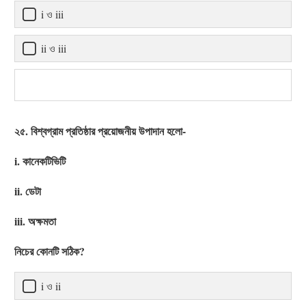
i ও iii
ii ও iii
২৫. বিশ্বগ্রাম প্রতিষ্ঠার প্রয়োজনীয় উপাদান হলো-
i. কানেকটিভিটি
ii. ডেটা
iii. অক্ষমতা
নিচের কোনটি সঠিক?
i ও ii