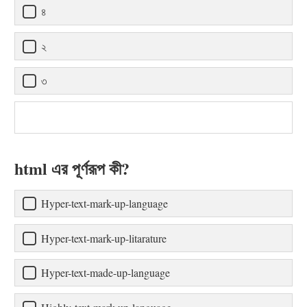
৪
২
৩
html এর পূর্ণরূপ কী?
Hyper-text-mark-up-language
Hyper-text-mark-up-litarature
Hyper-text-made-up-language