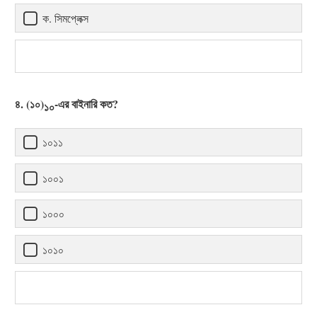
ক. সিমপ্লেক্স
৪. (১০)
-এর বাইনারি কত?
১০
১০১১
১০০১
১০০০
১০১০