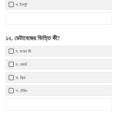
খ. ইনপুট
১২. ডেটাবেজের ভিত্তি কী?
ঘ. ফরেন কী
খ. রেকর্ড
ক. ফিল্ড
গ. টেবিল