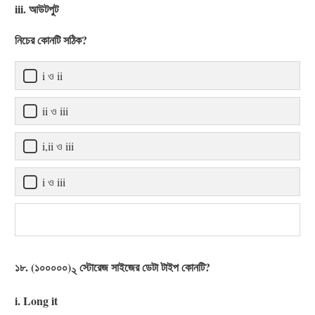
iii. আউটপুট
নিচের কোনটি সঠিক?
i ও ii
ii ও iii
i,ii ও iii
i ও iii
১৮. (১০০০০০)
স্টোরেজ সাইজের ডেটা টাইপ কোনটি?
২
i. Long it