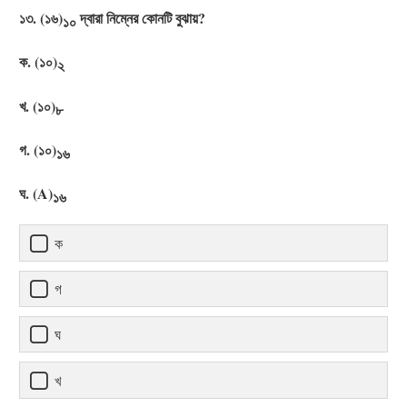
১৩. (১৬)
দ্বারা নিম্নের কোনটি বুঝায়?
১০
ক. (১০)
২
খ. (১০)
৮
গ. (১০)
১৬
ঘ. (A)
১৬
ক
গ
ঘ
খ