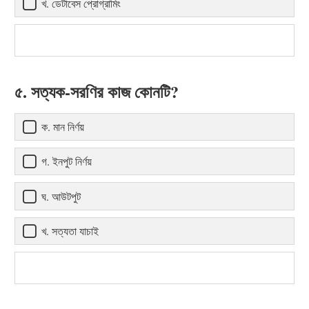
খ. ডেটাবেস প্রোগ্রামিং
৫. সত্যক-সরণির কাজ কোনটি?
ক. মান নির্ণয়
গ. ইনপুট নির্ণয়
ঘ. আউটপুট
খ. সত্যতা যাচাই