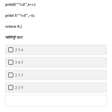
printf("%d",i++);
print f("%d",--i);
return 0;}
আউটপুট হবে?
2 3 4
3 4 3
2 3 3
2 3 5