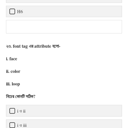
H6
২৩. font tag এর attribute হলো-
i. face
ii. color
iii. loop
নিচের কোনটি সঠিক?
i ও ii
i ও iii