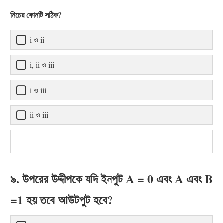
নিচের কোনটি সঠিক?
i ও ii
i, ii ও iii
i ও iii
ii ও iii
৯. উপরের উদ্দীপকে যদি ইনপুট A = 0 এবং A এবং B
=1 হয় তবে আউটপুট হবে?