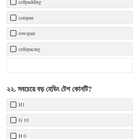
cellpadding
coispan
rowspan
cellspacing
২২. সবচেয়ে বড় হেডিং টেগ কোনটি?
H1
G 10
H 0