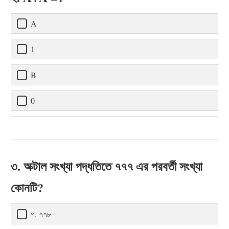
A
1
B
0
৩. অক্টাল সংখ্যা পদ্ধতিতে ৭৭৭ এর পরবর্তী সংখ্যা
কোনটি?
গ. ৭৭৮