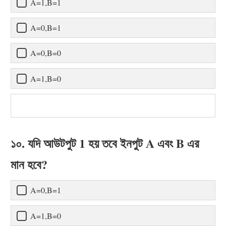
A=1,B=1
A=0,B=1
A=0,B=0
A=1,B=0
১০. যদি আউটপুট 1 হয় তবে ইনপুট A এবং B এর
মান হবে?
A=0,B=1
A=1,B=0