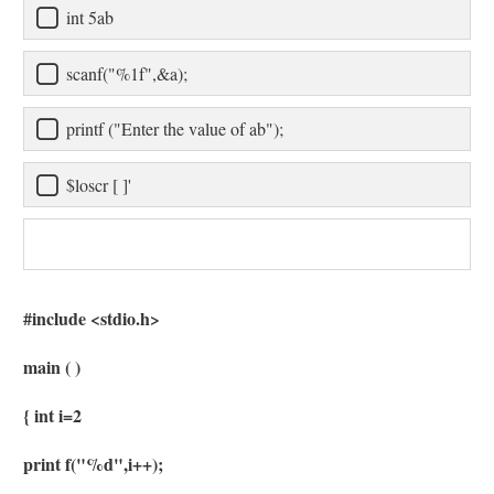
int 5ab
scanf("%1f",&a);
printf ("Enter the value of ab");
$loscr [ ]'
#include <stdio.h>
main ( )
{ int i=2
print f("%d",i++);