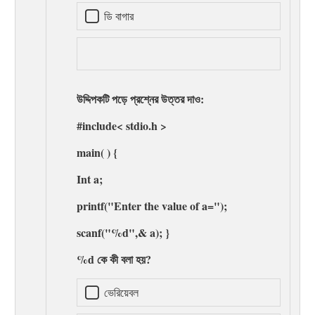
ডি বাগার
উদ্দিপকটি পড়ে প্রশ্নের উত্তর দাও:
#include< stdio.h >
main( ) {
Int a;
printf("Enter the value of a=");
scanf("%d",& a); }
%d কে কী বলা হয়?
ভেরিয়েবল