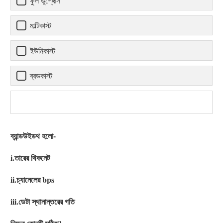
ফুল ডুপ্লেক্স
মাল্টিকাস্ট
ইউনিকাস্ট
ব্রডকাস্ট
ব্যান্ডউইডথ হলো-
i.তারের থিকনেট
ii.চ্যানেলের bps
iii.ডেটা স্থানান্তরের গতি