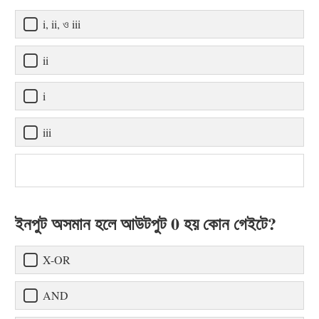
i, ii, ও iii
ii
i
iii
ইনপুট অসমান হলে আউটপুট 0 হয় কোন গেইটে?
X-OR
AND