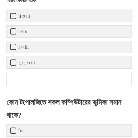
নিচের কোনটি সঠিক?
ii ও iii
i ও ii
i ও iii
i, ii, ও iii
কোন টপোলজিতে সকল কম্পিউটারের ভুমিকা সমান
থাকে?
রিং