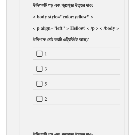
উদ্দিপকটি পড় এবং প্রশ্নের উত্তর দাও:
< body style="color:yellow" >
< p align="left" > Hellow! < /p > < /body >
উদ্দিপকে মোট কয়টি এট্রিবিউট আছে?
1
3
5
2
উদ্দিপকটি পড় এবং প্রশ্নের উত্তর দাও: