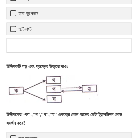
হাফ-ডুপ্লেক্স
মাল্টিকাস্ট
উদ্দিপকটি পড় এবং প্রশ্নের উত্তর দাও:
উদ্দীপকের “ক” ,”খ”,”গ”,”ঘ” একত্রে কোন ধরনের ডেটা ট্রান্সমিশন মোড
সমর্থন করে?