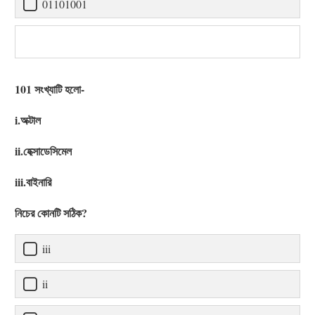
01101001
101 সংখ্যাটি হলো-
i.অক্টাল
ii.হেক্সাডেসিমেল
iii.বাইনারি
নিচের কোনটি সঠিক?
iii
ii