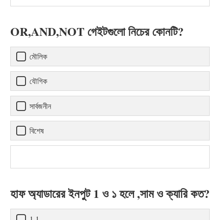
OR,AND,NOT গেইটগুলো নিচের কোনটি?
মৌলিক
যৌগিক
সার্বজনীন
বিশেষ
হাফ অ্যাডারের ইনপুট 1 ও ১ হলে ,সাম ও ক্যারি কত?
1,1