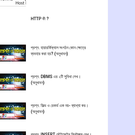
HTTP কী ?
প্রশ্ন. হায়ারর্কিক্যাল সংগঠন কোন ক্ষেত্রে
ব্যবহার করা হয়? (অনুধাবন)
প্রশ্ন. DBMS এর ২টি সুবিধা লেখ।
(অনুধাবন)
প্রশ্ন. ফিল্ড ও রেকর্ড এক নয়- ব্যাখ্যা কর।
(অনুধাবন)
প্রশ্ন. INSERT স্টেটমেন্টের সিনট্যাক্স লেখ।