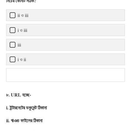
নিচের কোনটি সঠিক?
ii ও iii
i ও iii
iii
i ও ii
৮. URL হচ্ছে-
i. ইন্টারনেটের ডকুমেন্ট ঠিকানা
ii. ঋঞচ ফাইলের ঠিকানা