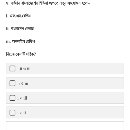
৪. বর্তমান বাংলাদেশের মিডিয়া জগতে নতুন সংযোজন হলো-
i. এফ.এম.রেডিও
ii. বাংলাদেশ বেতার
iii. অনলাইন রেডিও
নিচের কোনটি সঠিক?
i,ii ও iii
ii ও iii
i ও iii
i ও ii