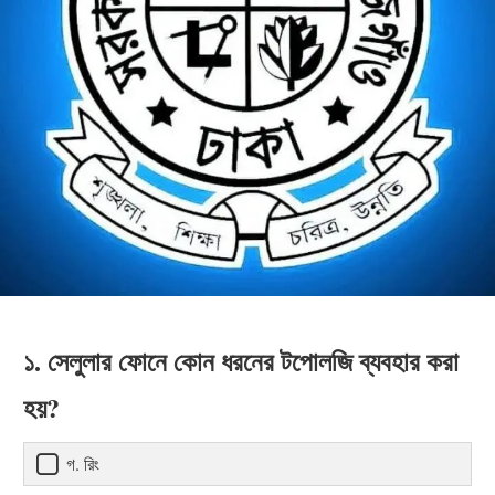
১. সেলুলার ফোনে কোন ধরনের টপোলজি ব্যবহার করা
হয়?
গ. রিং