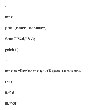
{
int x
printf(Enter The value");
Scanf("%d,"&x);
getch ( );
}
int.x এর পরিবর্তে float x হলে যেটি ব্যবহার করা যেতে পারে-
i.%f
ii.%d
iii.%3f