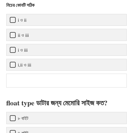
নিচের কোনটি সঠিক
i ও ii
ii ও iii
i ও iii
i,ii ও iii
float type ডাটার জন্য মেমোরি সাইজ কত?
৮ বাইট
৪ বাইট