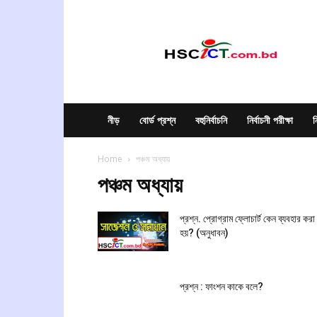
hscict.com.bd
নীড়
বোর্ড প্রশ্ন
বহুনির্বাচনি
নির্বাচনী পরীক্ষা
ন
Home
পঞ্চম অধ্যায়
পঞ্চম অধ্যায়
প্রশ্ন. প্রোগ্রাম ফ্লোচার্ট কেন ব্যবহার করা
হয়? (অনুধাবন)
প্রশ্ন : ফাংশন কাকে বলে?