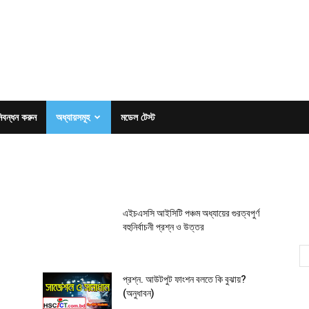
িবন্ধন করুন
অধ্যায়সমূহ
মডেল টেস্ট
এইচএসসি আইসিটি পঞ্চম অধ্যায়ের গুরত্বপুর্ণ
বহুনির্বাচনী প্রশ্ন ও উত্তর
প্রশ্ন. আউটপুট ফাংশন বলতে কি বুঝায়?
(অনুধাবন)