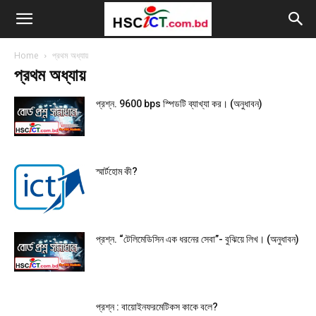
Home
প্রথম অধ্যায়
প্রথম অধ্যায়
প্রশ্ন. 9600 bps স্পিডটি ব্যাখ্যা কর। (অনুধাবন)
স্মার্টহোম কী?
প্রশ্ন. “টেলিমেডিসিন এক ধরনের সেবা”- বুঝিয়ে লিখ। (অনুধাবন)
প্রশ্ন : বায়োইনফরমেটিকস কাকে বলে?