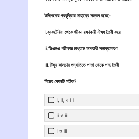
উদ্দিপকের প্রযুক্তির সাহায্যে সম্ভব হচ্ছে-
i.ব্যকটেরিয়া থেকে জীবন রক্ষাকারী ঐষধ তৈরী করে
ii.ডিএনএ পরীক্ষার মাধ্যমে অপরাধী শনাক্তকরণ
iii.টিস্যু কালচার পদ্ধতিতে পাতা থেকে গাছ তৈরী
নিচের কোনটি সঠিক?
i, ii, ও iii
ii ও iii
i ও iii