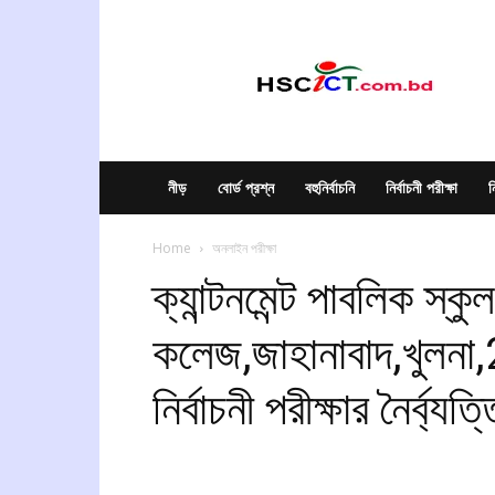
hscict.com.bd
নীড়
বোর্ড প্রশ্ন
বহুনির্বাচনি
নির্বাচনী পরীক্ষা
ন
Home
অনলাইন পরীক্ষা
ক্যান্টনমেন্ট পাবলিক স্কুল
কলেজ,জাহানাবাদ,খুলনা,2
নির্বাচনী পরীক্ষার নৈর্ব্য