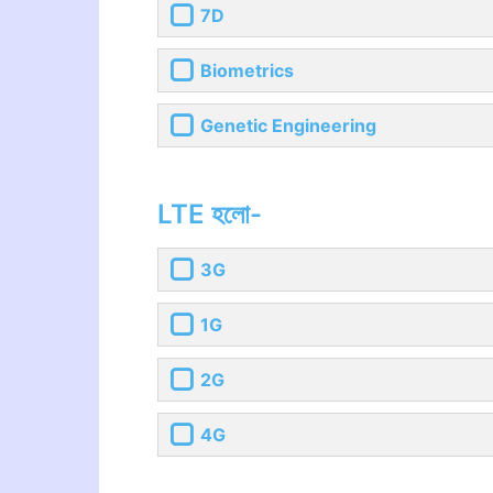
7D
Biometrics
Genetic Engineering
LTE হলো-
3G
1G
2G
4G