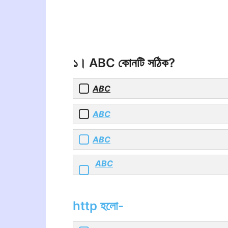
১। ABC কোনটি সঠিক?
ABC
ABC
ABC
ABC
http হলো-