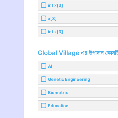
int x[3]
x[3]
int x[3]
Global Village এর উপাদান কোনট
Al
Genetic Engineering
Biometrix
Education