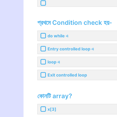
প্রথমে Condition check হয়-
do while এ
Entry controlled loop এ
loop এ
Exit controlled loop
কোনটি array?
x[3]