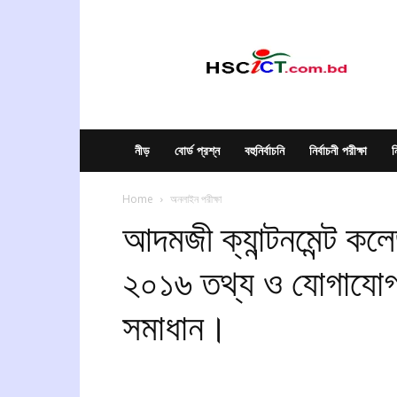
hscict.com.bd
নীড়
বোর্ড প্রশ্ন
বহুনির্বাচনি
নির্বাচনী পরীক্ষা
ন
Home
অনলাইন পরীক্ষা
আদমজী ক্যান্টনমেন্ট কল
২০১৬ তথ্য ও যোগাযোগ প
সমাধান।