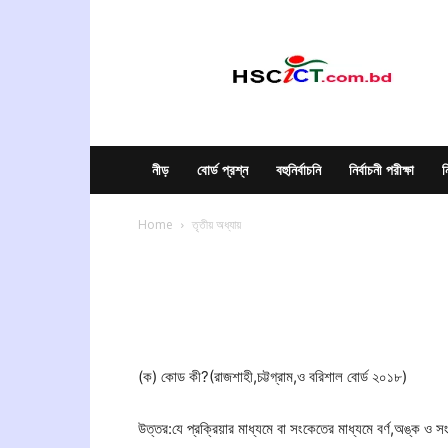
hscict.com.bd
নীড়
বোর্ড প্রশ্ন
বহুনির্বাচনি
নির্বাচনী পরীক্ষা
ন
Home
তৃতীয় অধ্যায়
(ক) কোড কী?(রাজশাহী,চট্টগ্রাম,ও বরিশাল বোর্ড ২০১৮)
উত্তর:যে প্রক্রিয়ার মাধ্যমে বা সংকেতের মাধ্যমে বর্ণ,অঙ্ক ও 