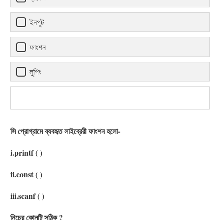
ইনপুট
ফাংশন
লুপিং
সি প্রোগ্রামে ব্যবহৃত লাইব্রেরী ফাংশন হলো-
i.printf ( )
ii.const ( )
iii.scanf ( )
নিচের কোনটি সঠিক ?