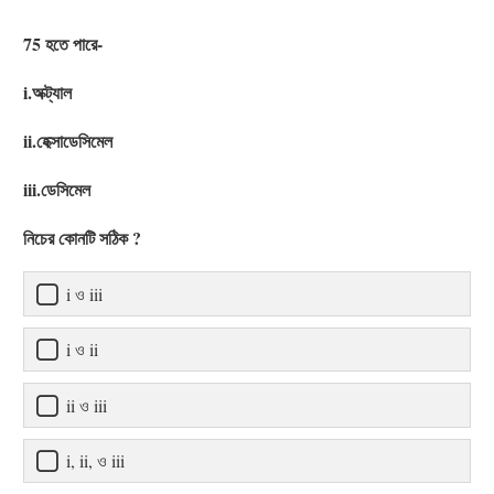
75 হতে পারে-
i.অক্ট্যাল
ii.হেক্সাডেসিমেল
iii.ডেসিমেল
নিচের কোনটি সঠিক ?
i ও iii
i ও ii
ii ও iii
i, ii, ও iii