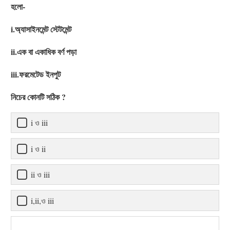
হলো-
i.অ্যাসাইনমেন্ট স্টেটমেন্ট
ii.এক বা একাধিক বর্ণ পড়া
iii.ফরমেটেড ইনপুট
নিচের কোনটি সঠিক ?
i ও iii
i ও ii
ii ও iii
i,ii,ও iii