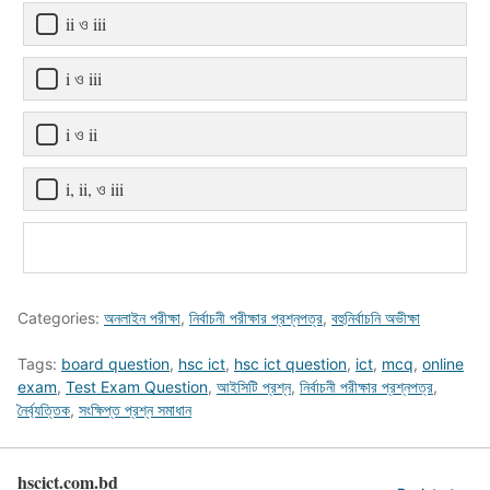
ii ও iii
i ও iii
i ও ii
i, ii, ও iii
Categories:
অনলাইন পরীক্ষা
,
নির্বাচনী পরীক্ষার প্রশ্নপত্র
,
বহুনির্বাচনি অভীক্ষা
Tags:
board question
,
hsc ict
,
hsc ict question
,
ict
,
mcq
,
online
exam
,
Test Exam Question
,
আইসিটি প্রশ্ন
,
নির্বাচনী পরীক্ষার প্রশ্নপত্র
,
নৈর্ব্যত্তিক
,
সংক্ষিপ্ত প্রশ্ন সমাধান
hscict.com.bd