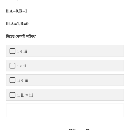
ii.A=0,B=1
iii.A=1,B=0
নিচের কোনটি সঠিক?
i ও iii
i ও ii
ii ও iii
i, ii, ও iii