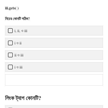
iii.gets( )
নিচের কোনটি সঠিক?
i, ii, ও iii
i ও ii
ii ও iii
i ও iii
লিংক ট্যাগ কোনটি?