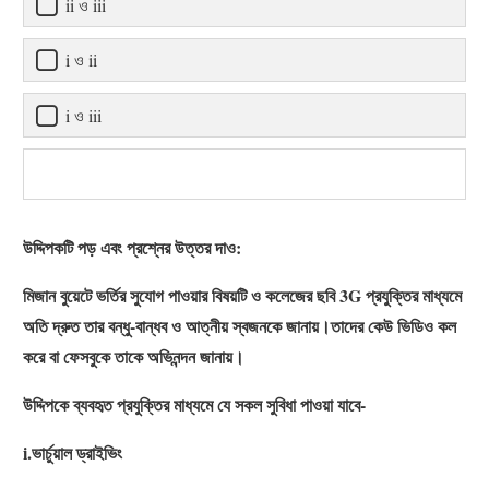
ii ও iii
i ও ii
i ও iii
উদ্দিপকটি পড় এবং প্রশ্নের উত্তর দাও:
মিজান বুয়েটে ভর্তির সুযোগ পাওয়ার বিষয়টি ও কলেজের ছবি 3G প্রযুক্তির মাধ্যমে
অতি দ্রুত তার বন্ধু-বান্ধব ও আত্নীয় স্বজনকে জানায়।তাদের কেউ ভিডিও কল
করে বা ফেসবুকে তাকে অভিনন্দন জানায়।
উদ্দিপকে ব্যবহৃত প্রযুক্তির মাধ্যমে যে সকল সুবিধা পাওয়া যাবে-
i.ভার্চুয়াল ড্রাইভিং