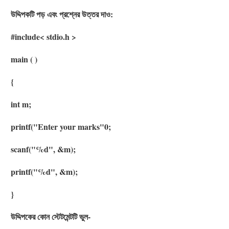
উদ্দিপকটি পড় এবং প্রশ্নের উত্তর দাও:
#include< stdio.h >
main ( )
{
int m;
printf("Enter your marks"0;
scanf("%d", &m);
printf("%d", &m);
}
উদ্দিপকের কোন স্টেটমেন্টটি ভুল-