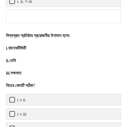
i, ii, ও iii
বিশ্বগ্রাম প্রতিষ্ঠার প্রয়োজনীয় উপাদান হলো-
i.কানেকটিভিটি
ii.ডেটা
iii.সক্ষমতা
নিচের কোনটি সঠিক?
i ও ii
i ও iii