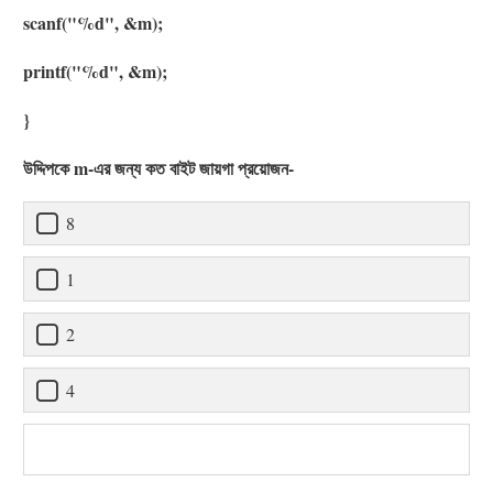
scanf("%d", &m);
printf("%d", &m);
}
উদ্দিপকে m-এর জন্য কত বাইট জায়গা প্রয়োজন-
8
1
2
4