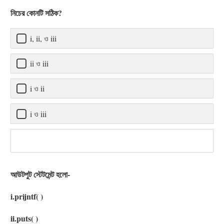
নিচের কোনটি সঠিক?
i, ii, ও iii
ii ও iii
i ও ii
i ও iii
আউটপুট স্টেটমেন্ট হলো-
i.prijntf( )
ii.puts( )