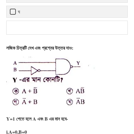
ঘ
লজিক চিত্রটি দেখ এবং প্রশ্নের উত্তর দাও:
Y=1 পেতে হলে A এবং B এর মান হবে-
i.A=0,B=0