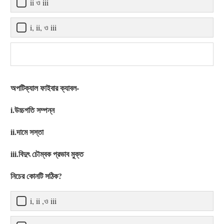
ii ও iii
i, ii, ও iii
অপটিক্যাল ফাইবার ক্যাবল-
i.উচ্চগতি সম্পন্ন
ii.দামে সস্তা
iii.বিদুৎ চৌম্বক প্রভাব মুক্ত
নিচের কোনটি সঠিক?
i, ii ,ও iii