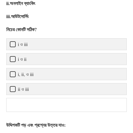
ii.অনলাইন ব্যাংকিং
iii.আউটসোর্সিং
নিচের কোনটি সঠিক?
i ও iii
i ও ii
i, ii, ও iii
ii ও iii
উদ্দিপকটি পড় এবং প্রশ্নের উত্তর দাও: