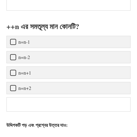
++n এর সমতূল্য মান কোনটি?
n=n-1
n=n-2
n=n+1
n=n+2
উদ্দিপকটি পড় এবং প্রশ্নের উত্তর দাও: