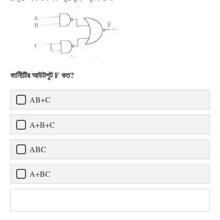
বর্তনীটির আউটপুট F কত?
AB+C
A+B+C
ABC
A+BC