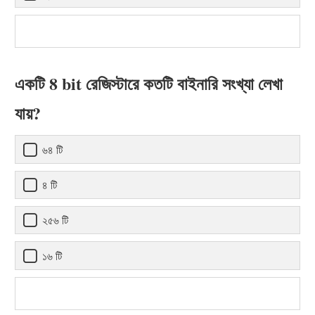
একটি 8 bit রেজিস্টারে কতটি বাইনারি সংখ্যা লেখা
যায়?
৬৪ টি
৪ টি
২৫৬ টি
১৬ টি