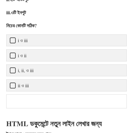
iii.৩টি ইনপুট
নিচের কোনটি সঠিক?
i ও iii
i ও ii
i, ii, ও iii
ii ও iii
HTML ডকুমেন্টে নতুন লাইন লেখার জন্য