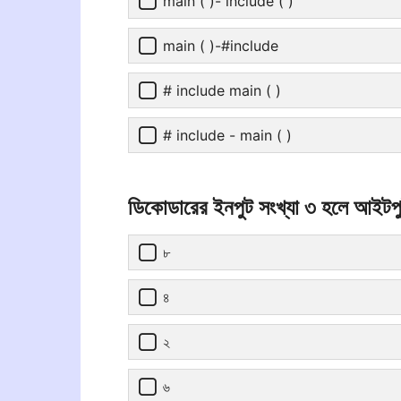
main ( )- include ( )
main ( )-#include
# include main ( )
# include - main ( )
ডিকোডারের ইনপুট সংখ্যা ৩ হলে আইটপ
৮
৪
২
৬