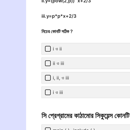
ii.y=(pow(2,p))
x+2/3
iii.y=p*p*x+2/3
নিচের কোনটি সঠিক ?
i ও ii
ii ও iii
i, ii, ও iii
i ও iii
সি প্রেগ্রামের কাঠামোর সিকুয়েন্স কোনট