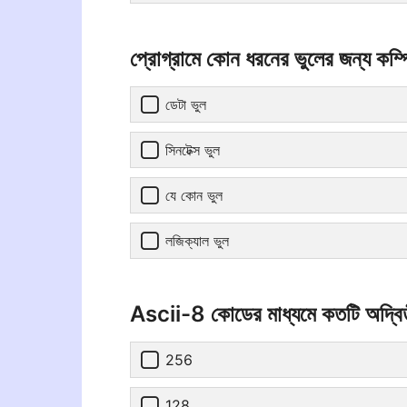
প্রোগ্রামে কোন ধরনের ভুলের জন্য কম্পি
ডেটা ভুল
সিনটেক্স ভুল
যে কোন ভুল
লজিক্যাল ভুল
Ascii-8 কোডের মাধ্যমে কতটি অদ্বিতীয় 
256
128