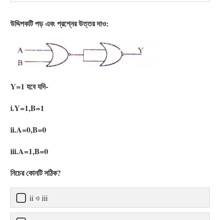
উদ্দিপকটি পড় এবং প্রশ্নের উত্তর দাও:
Y=1 হবে যদি-
i.Y=1,B=1
ii.A=0,B=0
iii.A=1,B=0
নিচের কোনটি সঠিক?
ii ও iii