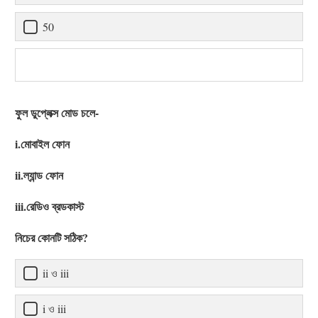
50
ফুল ডুপ্লেক্স মোড চলে-
i.মোবাইল ফোন
ii.ল্যান্ড ফোন
iii.রেডিও ব্রডকাস্ট
নিচের কোনটি সঠিক?
ii ও iii
i ও iii