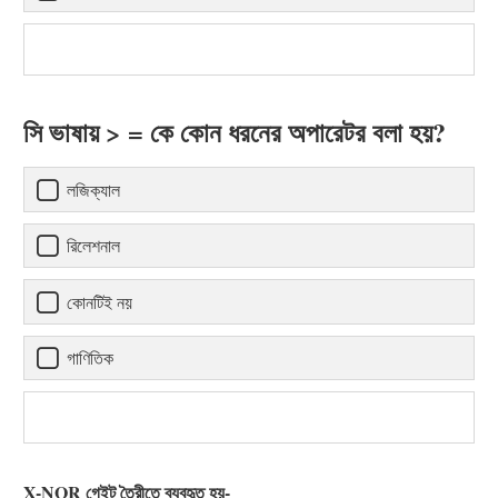
সি ভাষায় > = কে কোন ধরনের অপারেটর বলা হয়?
লজিক্যাল
রিলেশনাল
কোনটিই নয়
গাণিতিক
X-NOR গেইট তৈরীতে ব্যবহৃত হয়-