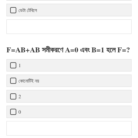
ডেটা টেবিলে
F=AB+AB সমীকরণে A=0 এবং B=1 হলে F=?
1
কোনোটিই নয়
2
0