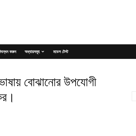
িবন্ধন করুন
অধ্যায়সমূহ
মডেল টেস্ট
ের ভাষায় বোঝানোর উপযোগী
 কর।