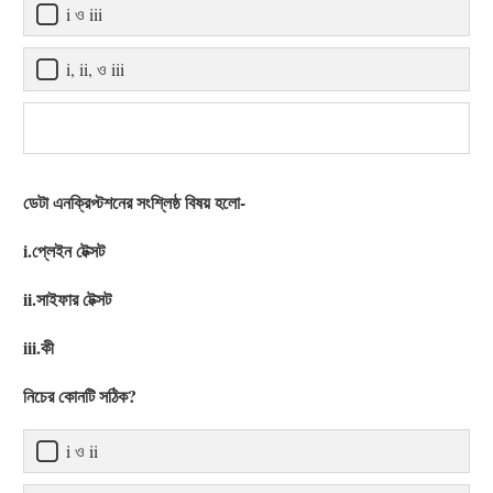
i ও iii
i, ii, ও iii
ডেটা এনক্রিপ্টশনের সংশ্লিষ্ঠ বিষয় হলো-
i.প্লেইন টেক্সট
ii.সাইফার টেক্সট
iii.কী
নিচের কোনটি সঠিক?
i ও ii