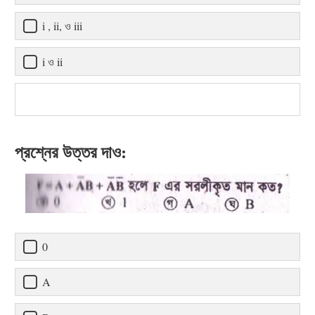
i , ii, ও iii
i ও ii
প্রশ্নের উত্তর দাও:
0
A