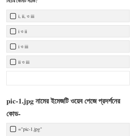
নিচের কোনটি সঠিক?
i, ii, ও iii
i ও ii
i ও iii
ii ও iii
pic-1.jpg নামের ইমেজটি ওয়েব পেজে প্রদর্শনের
কোড-
="pic-1.jpg"