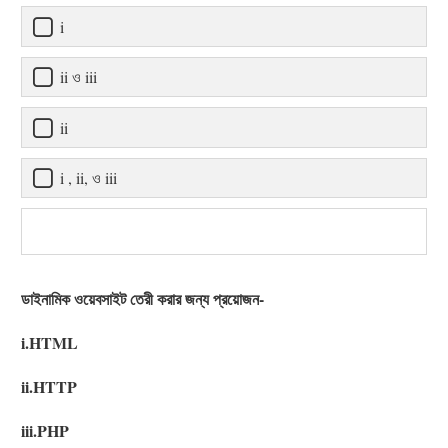
i
ii ও iii
ii
i , ii, ও iii
ডাইনামিক ওয়েবসাইট তেরী করার জন্য প্রয়োজন-
i.HTML
ii.HTTP
iii.PHP