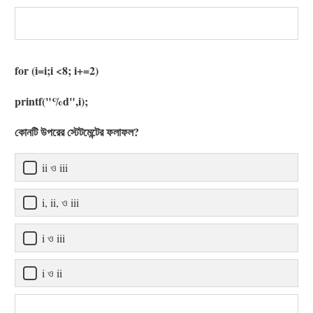
for (i=i;i <8; i+=2)
printf("%d",i);
কোনটি উপরের স্টেটমেন্টের ফলাফল?
ii ও iii
i, ii, ও iii
i ও iii
i ও ii