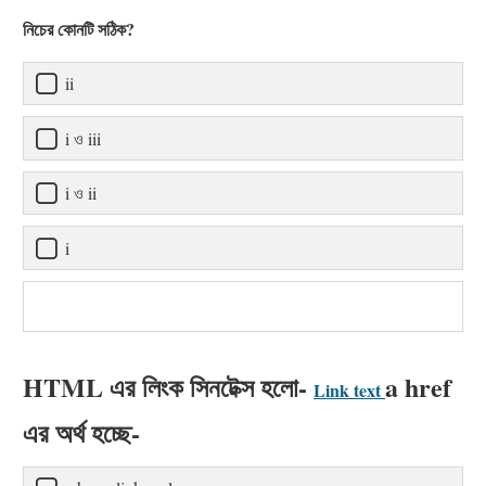
নিচের কোনটি সঠিক?
ii
i ও iii
i ও ii
i
HTML এর লিংক সিনটেক্স হলো-
a href
Link text
এর অর্থ হচ্ছে-