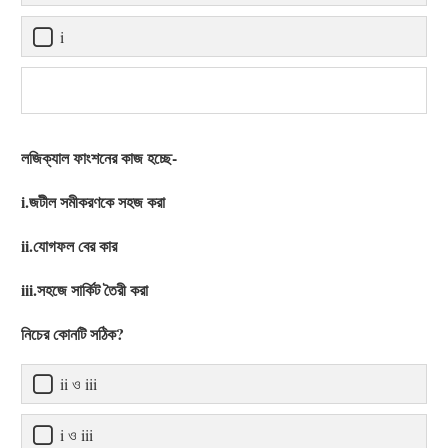
i
লজিক্যাল ফাংশনের কাজ হচ্ছে-
i.জটীল সমীকরণকে সহজ করা
ii.যোগফল বের কার
iii.সহজে সার্কিট তৈরী করা
নিচের কোনটি সঠিক?
ii ও iii
i ও iii