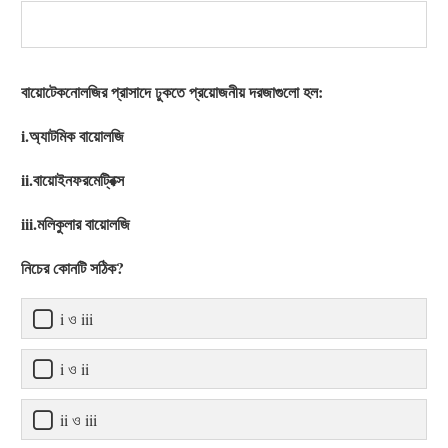
বায়োটেকনোলজির প্রাসাদে ঢুকতে প্রয়োজনীয় দরজাগুলো হল:
i.অ্যাটমিক বায়োলজি
ii.বায়োইনফরমেট্রিক্স
iii.মলিকুলার বায়োলজি
নিচের কোনটি সঠিক?
i ও iii
i ও ii
ii ও iii