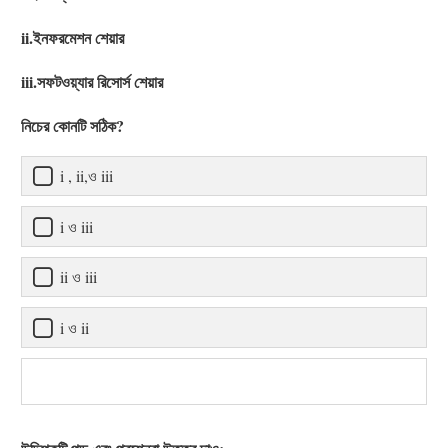
ii.ইনফরমেশন শেয়ার
iii.সফটওয়্যার রিসোর্স শেয়ার
নিচের কোনটি সঠিক?
i , ii,ও iii
i ও iii
ii ও iii
i ও ii