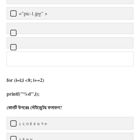
="pic-1.jpg" >
for (i=i;i <8; i+=2)
printf("%d",i);
কোনটি উপরের স্টেটমেন্টের ফলাফল?
১ ২ ৩ ৪ ৫ ৬ ৭ ৮
২ ৪ ৬ ৮