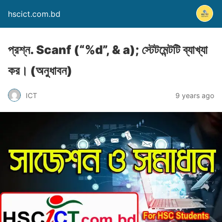
hscict.com.bd
প্রশ্ন. Scanf (“%d”, & a); স্টেটমেন্টটি ব্যাখ্যা
কর। (অনুধাবন)
ICT
9 years ago