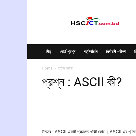
hscict.com.bd
নীড়
বোর্ড প্রশ্ন
বহুনির্বাচনি
নির্বাচনী পরীক্ষা
ন
Home
তৃতীয় অধ্যায়
প্রশ্ন : ASCII কী?
উত্তর : ASCII একটি প্রচলিত ৭বিট কোড। ASCII এর প