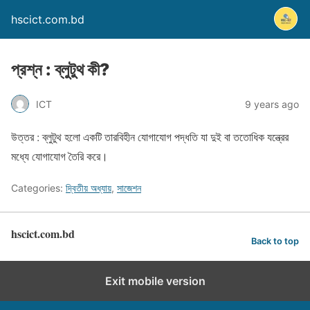
hscict.com.bd
প্রশ্ন : ব্লুটুথ কী?
ICT
9 years ago
উত্তর : ব্লুটুথ হলো একটি তারবিহীন যোগাযোগ পদ্ধতি যা দুই বা ততোধিক যন্ত্রের
মধ্যে যোগাযোগ তৈরি করে।
Categories:
দ্বিতীয় অধ্যায়
,
সাজেশন
hscict.com.bd
Back to top
Exit mobile version