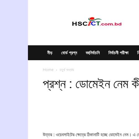
hscict.com.bd
নীড়
বোর্ড প্রশ্ন
বহুনির্বাচনি
নির্বাচনী পরীক্ষা
ন
Home
চতুর্থ অধ্যায়
প্রশ্ন : ডোমেইন নেম ক
উত্তর : ওয়েবসাইটের ক্ষেত্রে ঠিকানাটি হচ্ছে ডোমেইন নেম।